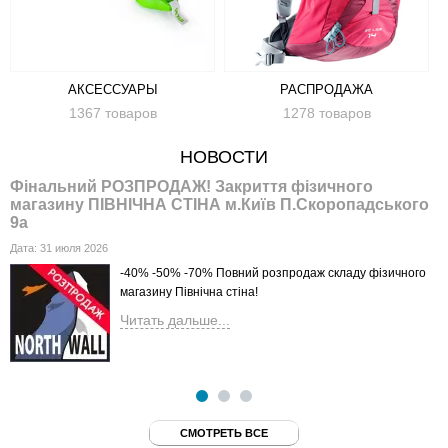
АКСЕССУАРЫ
РАСПРОДАЖА
1367 товаров
1278 товаров
НОВОСТИ
Фінальний РОЗПРОДАЖ! Закриття фізичного
Н
магазину ПІВНІЧНА СТІНА м.Київ П.Скоропадського
2
9а
Д
Дата:
31 июля 2026
-40% -50% -70% Повний розпродаж складу фізичного
магазину Північна стіна!
Читать дальше...
СМОТРЕТЬ ВСЕ