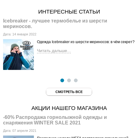
ИНТЕРЕСНЫЕ СТАТЬИ
Icebreaker - лучшее термобелье из шерсти
К
мериносов.
Д
Дата:
14 января 2022
Одежда Icebreaker из шерсти мериносов: в чём секрет?
Читать дальше...
СМОТРЕТЬ ВСЕ
АКЦИИ НАШЕГО МАГАЗИНА
-60% Распродажа горнолыжной одежды и
К
снаряжения WINTER SALE 2021
Д
Дата:
07 апреля 2021