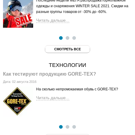
Последние недели МЕГА распродажа горнолыжной
одежды и снаряжения WINTER SALE 2021. Скидки на
разные группы товаров от -30% до -60%.
Читать дальше...
СМОТРЕТЬ ВСЕ
ТЕХНОЛОГИИ
Как тестируют продукцию GORE-TEX?
Т
Дата:
02 августа 2016
Д
На сколько непромокаемая обувь с GORE-TEX?
Читать дальше...