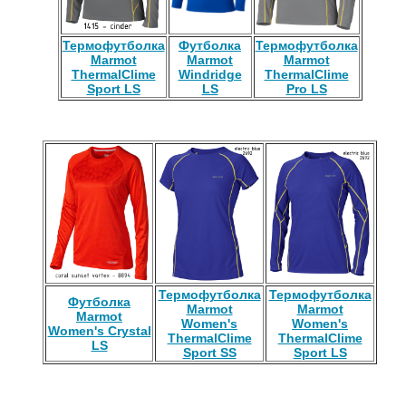
Термофутболка
Футболка
Термофутболка
Marmot
Marmot
Marmot
ThermalClime
Windridge
ThermalClime
Sport LS
LS
Pro LS
Термофутболка
Термофутболка
Футболка
Marmot
Marmot
Marmot
Women's
Women's
Women's Crystal
ThermalClime
ThermalClime
LS
Sport SS
Sport LS