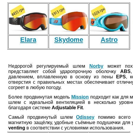
Elara
Skydome
Astro
Недорогой регулируемый шлем
Norby
может похва
представляет собой ударопрочную оболочку
ABS
давлением, вплавленную в основу из пены
EPS
, 
отверстия с правильных местах обеспечивает отличн
согреет в любую погоду.
Более продвинутая модель
Mission
подходит как для м
шлем с идеальной вентиляцией в несколько уровн
благодаря системе
Adjustable Fit
.
Самый продвинутый шлем
Odissey
помимо всего п
магнитную защёлку, удобные съёмные подушечки для
venting
в соответствии с условиями использования.