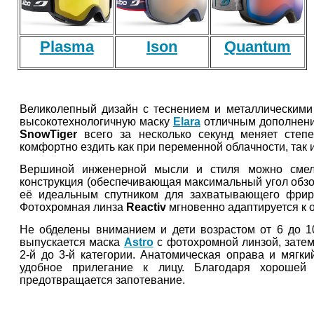
Plasma
Ison
Quantum
Великолепный дизайн с теснением и металлическими
высокотехнологичную маску
Elara
отличным дополнение
SnowTiger
всего за несколько секунд меняет степе
комфортно ездить как при переменной облачности, так 
Вершиной инженерной мысли и стиля можно сме
конструкция (обеспечивающая максимальный угол обзора
её идеальным спутником для захватывающего фрир
Фотохромная линза
Reactiv
мгновенно адаптируется к 
Не обделены вниманием и дети возрастом от 6 до 10
выпускается маска
Astro
с фотохромной линзой, затем
2-й до 3-й категории. Анатомическая оправа и мягк
удобное прилегание к лицу. Благодаря хорошей
предотвращается запотевание.