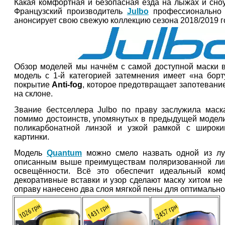
Какая комфортная и безопасная езда на лыжах и сно
Французский производитель
Julbo
профессионально 
анонсирует свою свежую коллекцию сезона 2018/2019 г
Обзор моделей мы начнём с самой доступной маски
модель с 1-й категорией затемнения имеет «на борт
покрытие
Anti-fog
, которое предотвращает запотевание
на склоне.
Звание бестселлера Julbo по праву заслужила мас
помимо достоинств, упомянутых в предыдущей модели
поликарбонатной линзой и узкой рамкой с широк
картинки.
Модель
Quantum
можно смело назвать одной из лу
описанным выше преимуществам поляризованной лин
освещённости. Всё это обеспечит идеальный ком
декоративные вставки и узор сделают маску хитом не 
оправу нанесено два слоя мягкой пены для оптимальн