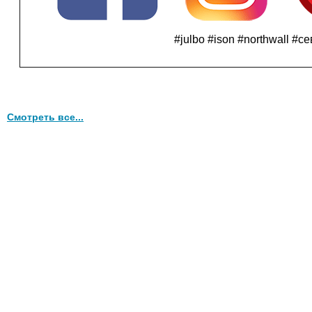
#julbo #ison #northwall #
Смотреть все...