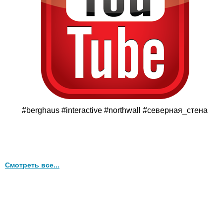
#berghaus #interactive #northwall #северная_стена
Смотреть все...