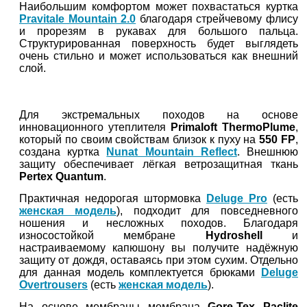
Наибольшим комфортом может похвастаться куртка
Pravitale Mountain 2.0
благодаря стрейчевому флису
и прорезям в рукавах для большого пальца.
Структурированная поверхность будет выглядеть
очень стильно и может использоваться как внешний
слой.
Для экстремальных походов на основе
инновационного утеплителя
Primaloft ThermoPlume
,
который по своим свойствам близок к пуху на
550 FP
,
создана куртка
Nunat Mountain Reflect
. Внешнюю
защиту обеспечивает лёгкая ветрозащитная ткань
Pertex Quantum
.
Практичная недорогая штормовка
Deluge Pro
(есть
женская модель
), подходит для повседневного
ношения и несложных походов. Благодаря
износостойкой мембране
Hydroshell
и
настраиваемому капюшону вы получите надёжную
защиту от дождя, оставаясь при этом сухим. Отдельно
для данная модель комплектуется брюками
Deluge
Overtrousers
(есть
женская модель
).
На основе мембраны мембрана
Gore-Tex Paclite