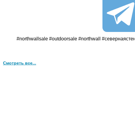
#northwallsale #outdoorsale #northwall #севернаясте
Смотреть все...