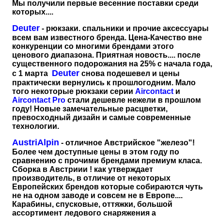
Мы получили первые весенние поставки среди
которых....
Deuter
- рюкзаки. спальники и прочие аксессуары
всем вам известного бренда. Цена-Качество вне
конкуренции со многими брендами этого
ценового диапазона. Приятная новость.... после
существенного подорожания на 25% с начала года,
Deuter
с 1 марта
снова подешевел и цены
практически вернулись к прошлогодним. Мало
того некоторые рюкзаки серии
Aircontact
и
Aircontact Pro
стали дешевле нежели в прошлом
году! Новые замечательные расцветки,
превосходный дизайн и самые современные
технологии.
AustriAlpin
- отличное Австрийское "железо"!
Более чем доступные цены в этом году по
сравнению с прочими брендами премиум класа.
Сборка в Австриии ! как утверждает
производитель, в отличие от некоторых
Европейских брендов которые собираются чуть
не на одном заводе и совсем не в Европе....
Карабины, спусковые, оттяжки, большой
ассортимент ледового снаряжения а