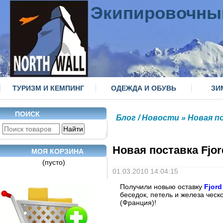
Экипировочны
ТУРИЗМ И КЕМПИНГ
ОДЕЖДА И ОБУВЬ
ЗИ
ПОИСК
Блог / Новости
» Новая по
Новая поставка Fjord
МОЯ КОРЗИНА
(пусто)
01.03.2010 14:04:15
Получили новыю оставку
Fjor
беседок, петель и железа чес
(Франция)!