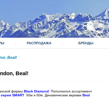
РЫ
РАСПРОДАЖА
БРЕНДЫ
on, Beal!
ndon, Beal!
канской фирмы
Black Diamond
. Пополнился ассортимент
 серии SMART
50м и 60м. Динамические веревки
Beal