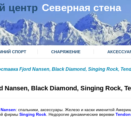
й центр
Северная стена
МНИЙ СПОРТ
СНАРЯЖЕНИЕ
АКСЕССУА
ставка Fjord Nansen, Black Diamond, Singing Rock, Tend
 Nansen, Black Diamond, Singing Rock, Te
d Nansen
: спальники, аксессуары. Железо и каски именитой Амери
кой фирмы
Singing Rock
. Недорогие динамические веревки
Tendon