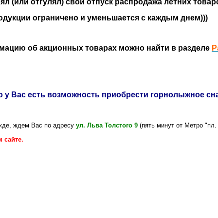
лял (или отгулял) свой отпуск распродажа летних това
дукции ограничено и уменьшается с каждым днем)))
ацию об акционных товарах можно найти в разделе
Р
то у Вас есть возможность приобрести горнолыжное с
ежде, ждем Вас по адресу
ул. Льва Толстого 9
(пять минут от Метро "пл.
 сайте.