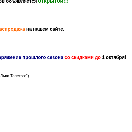
открытой!!!
ров объявляется
аспродажа
на нашем сайте.
наряжение прошлого сезона
со скидками до
1 октября!
 Льва Толстого")