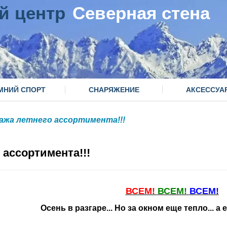
й центр
Северная стена
МНИЙ СПОРТ
СНАРЯЖЕНИЕ
АКСЕССУА
ажа летнего ассортимента!!!
 ассортимента!!!
ВСЕМ!
ВСЕМ!
ВСЕМ!
Осень в разгаре... Но за окном еще тепло... а 