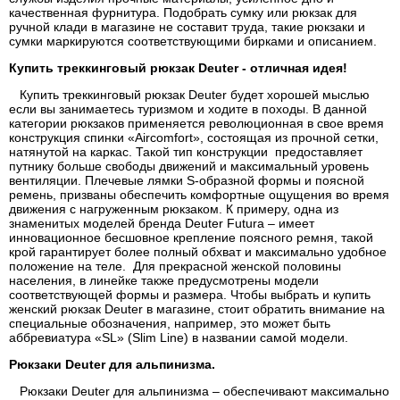
качественная фурнитура. Подобрать сумку или рюкзак для
ручной клади в магазине не составит труда, такие рюкзаки и
сумки маркируются соответствующими бирками и описанием.
Купить треккинговый рюкзак Deuter - отличная идея!
Купить треккинговый рюкзак Deuter будет хорошей мыслью
если вы занимаетесь туризмом и ходите в походы. В данной
категории рюкзаков применяется революционная в свое время
конструкция спинки «Aircomfort», состоящая из прочной сетки,
натянутой на каркас. Такой тип конструкции предоставляет
путнику больше свободы движений и максимальный уровень
вентиляции. Плечевые лямки S-образной формы и поясной
ремень, призваны обеспечить комфортные ощущения во время
движения с нагруженным рюкзаком. К примеру, одна из
знаменитых моделей бренда Deuter Futura – имеет
инновационное бесшовное крепление поясного ремня, такой
крой гарантирует более полный обхват и максимально удобное
положение на теле. Для прекрасной женской половины
населения, в линейке также предусмотрены модели
соответствующей формы и размера. Чтобы выбрать и купить
женский рюкзак Deuter в магазине, стоит обратить внимание на
специальные обозначения, например, это может быть
аббревиатура «SL» (Slim Line) в названии самой модели.
Рюкзаки Deuter для альпинизма.
Рюкзаки Deuter для альпинизма – обеспечивают максимально