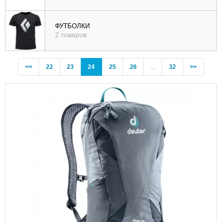
ФУТБОЛКИ
2 товаров
Previous
(current)
<<
22
23
24
25
26
...
32
>>