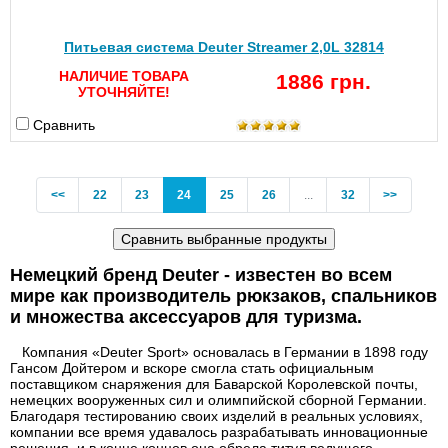
Питьевая система Deuter Streamer 2,0L 32814
НАЛИЧИЕ ТОВАРА
1886 грн.
УТОЧНЯЙТЕ!
Сравнить
Previous
(current)
<<
22
23
24
25
26
...
32
>>
Немецкий бренд Deuter - известен во всем
мире как производитель рюкзаков, спальников
и множества аксессуаров для туризма.
Компания «Deuter Sport» основалась в Германии в 1898 году
Гансом Дойтером и вскоре смогла стать официальным
поставщиком снаряжения для Баварской Королевской почты,
немецких вооруженных сил и олимпийской сборной Германии.
Благодаря тестированию своих изделий в реальных условиях,
компании все время удавалось разрабатывать инновационные
решения, и в конце концов она обрела титул ведущего