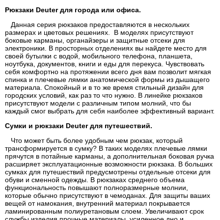
Рюкзаки Deuter для города или офиса.
Данная серия рюкзаков предоставляются в нескольких
размерах и цветовых решениях. В моделях присутствуют
боковые карманы, органайзеры и защитные отсеки для
электроники. В просторных отделениях вы найдете место для
своей бутылки с водой, мобильного телефона, планшета,
ноутбука, документов, книги и еды для перекуса. Чувствовать
себя комфортно на протяжении всего дня вам позволит мягкая
спинка и плечевые лямки анатомической формы из дышащего
материала. Спокойный и в то же время стильный дизайн для
городских условий, как раз то что нужно. В линейке рюкзаков
присутствуют модели с различным типом молний, что бы
каждый смог выбрать для себя наиболее эффективный вариант.
Сумки и рюкзаки Deuter для путешествий.
Что может быть более удобным чем рюкзак, который
трансформируется в сумку? В таких моделях плечевые лямки
прячутся в потайные карманы, а дополнительная боковая ручка
расширяет эксплуатационные возможности рюкзака. В больших
сумках для путешествий предусмотрены отдельные отсеки для
обуви и сменной одежды. В рюкзаках среднего объема
функциональность повышают полноразмерные молнии,
которые обычно присутствуют в чемоданах. Для защиты ваших
вещей от намокания, внутренний материал покрывается
ламинированным полиуретановым слоем. Увеличивают срок
службы изделия прочные материалы, усиленное дно и