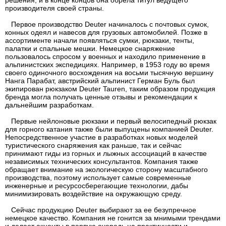
производителя своей страны.
Первое производство Deuter начиналось с почтовых сумок,
конных одеял и навесов для грузовых автомобилей. Позже в
ассортименте начали появляться сумки, рюкзаки, тенты,
палатки и спальные мешки. Немецкое снаряжение
пользовалось спросом у военных и находило применение в
альпинистских экспедициях. Например, в 1953 году во время
своего одиночного восхождения на восьми тысячную вершину
Нанга Парабат, австрийский альпинист Герман Буль был
экипирован рюкзаком Deuter Tauren, таким образом продукция
бренда могла получать ценные отзывы и рекомендации к
дальнейшим разработкам.
Первые нейлоновые рюкзаки и первый велосипедный рюкзак
для горного катания также были выпущены компанией Deuter.
Непосредственное участие в разработках новых моделей
туристического снаряжения как раньше, так и сейчас
принимают гиды из горных и лыжных ассоциаций в качестве
независимых технических консультантов. Компания также
обращает внимание на экологическую сторону масштабного
производства, поэтому использует самые современные
инженерные и ресурсосберегающие технологии, дабы
минимизировать воздействие на окружающую среду.
Сейчас продукцию Deuter выбирают за ее безупречное
немецкое качество. Компания не гонится за мнимыми трендами
и делает акценты в первую очередь на практичности и