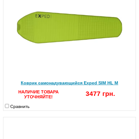
Коврик самонадувающийся Exped SIM HL M
НАЛИЧИЕ ТОВАРА
3477 грн.
УТОЧНЯЙТЕ!
Сравнить