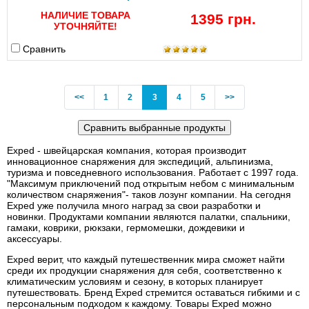
НАЛИЧИЕ ТОВАРА
1395 грн.
УТОЧНЯЙТЕ!
Сравнить
Previous
(current)
<<
1
2
3
4
5
>>
Exped - швейцарская компания, которая производит
инновационное снаряжения для экспедиций, альпинизма,
туризма и повседневного использования. Работает с 1997 года.
"Максимум приключений под открытым небом с минимальным
количеством снаряжения"- таков лозунг компании. На сегодня
Exped уже получила много наград за свои разработки и
новинки. Продуктами компании являются палатки, спальники,
гамаки, коврики, рюкзаки, гермомешки, дождевики и
аксессуары.
Exped верит, что каждый путешественник мира сможет найти
среди их продукции снаряжения для себя, соответственно к
климатическим условиям и сезону, в которых планирует
путешествовать. Бренд Exped стремится оставаться гибкими и с
персональным подходом к каждому. Товары Exped можно