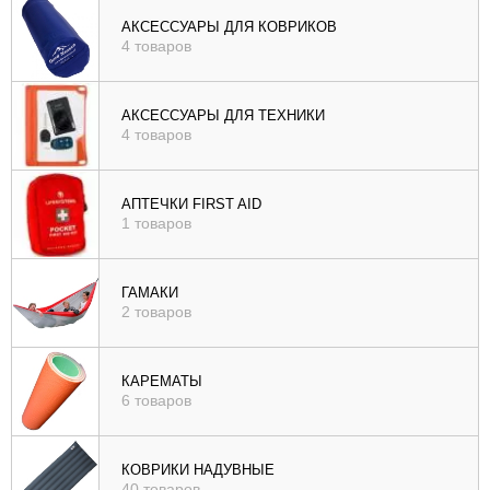
), цене (
АКСЕССУАРЫ ДЛЯ КОВРИКОВ
4 товаров
возр
|
убыв
АКСЕССУАРЫ ДЛЯ ТЕХНИКИ
4 товаров
), рейтингу (
возр
|
АПТЕЧКИ FIRST AID
убыв
1 товаров
)
ГАМАКИ
2 товаров
КАРЕМАТЫ
6 товаров
КОВРИКИ НАДУВНЫЕ
40 товаров