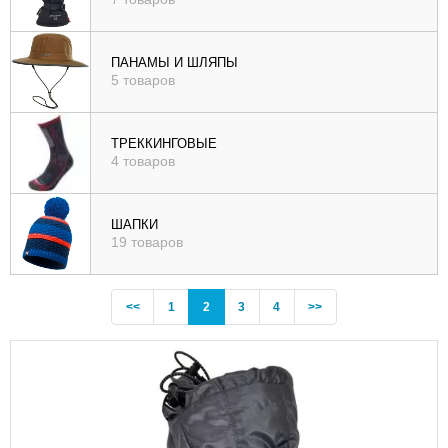
ПАНАМЫ И ШЛЯПЫ
5 товаров
ТРЕККИНГОВЫЕ
4 товаров
ШАПКИ
19 товаров
Previous
(current)
<<
1
2
3
4
>>