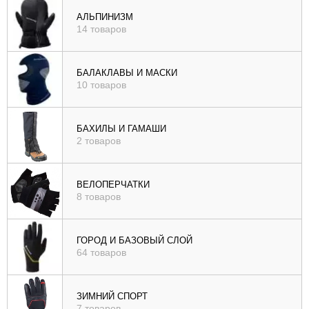
), цене (
АЛЬПИНИЗМ
14 товаров
возр
|
убыв
БАЛАКЛАВЫ И МАСКИ
10 товаров
), рейтингу (
возр
|
БАХИЛЫ И ГАМАШИ
убыв
2 товаров
)
ВЕЛОПЕРЧАТКИ
8 товаров
ГОРОД И БАЗОВЫЙ СЛОЙ
64 товаров
ЗИМНИЙ СПОРТ
7 товаров