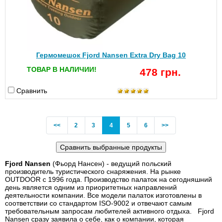
Гермомешок Fjord Nansen Extra Dry Bag 10
ТОВАР В НАЛИЧИИ!
478 грн.
Сравнить
Previous
(current)
<<
2
3
4
5
6
>>
Fjord Nansen
(Фьорд Нансен) - ведущий польский
производитель туристического снаряжения. На рынке
OUTDOOR с 1996 года. Производство палаток на сегодняшний
день является одним из приоритетных направлений
деятельности компании. Все модели палаток изготовлены в
соответствии со стандартом ISO-9002 и отвечают самым
требовательным запросам любителей активного отдыха. Fjord
Nansen сразу заявила о себе, как о компании, которая