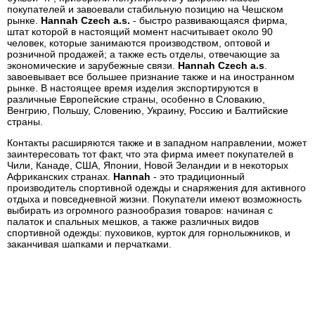
покупателей и завоевали стабильную позицию на Чешском
рынке.
Hannah Czech a.s.
- быстро развивающаяся фирма,
штат которой в настоящий момент насчитывает около 90
человек, которые занимаются производством, оптовой и
розничной продажей; а также есть отделы, отвечающие за
экономические и зарубежные связи.
Hannah Czech a.s
.
завоевывает все большее признание также и на иностранном
рынке. В настоящее время изделия экспортируются в
различные Европейские страны, особенно в Словакию,
Венгрию, Польшу, Словению, Украину, Россию и Балтийские
страны.
Контакты расширяются также и в западном направлении, может
заинтересовать тот факт, что эта фирма имеет покупателей в
Чили, Канаде, США, Японии, Новой Зеландии и в некоторых
Африканских странах.
Hannah
- это традиционный
производитель спортивной одежды и снаряжения для активного
отдыха и повседневной жизни. Покупатели имеют возможность
выбирать из огромного разнообразия товаров: начиная с
палаток и спальных мешков, а также различных видов
спортивной одежды: пуховиков, курток для горнолыжников, и
заканчивая шапками и перчатками.