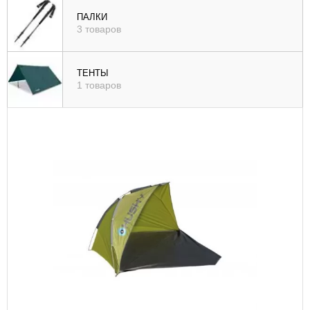
), цене (
ПАЛКИ
3 товаров
возр
|
убыв
ТЕНТЫ
1 товаров
), рейтингу (
возр
|
убыв
)