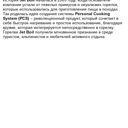
История
Jet Boil
началась в 2003 году, когда основатели
компании устали от тяжелых примусов и неуклюжих горелок,
которые использовались для приготовления пищи в походах .
Так родилась идея создания системы
Personal Cooking
System (PCS)
– революционный продукт, который сочетает в
себе быстрое нагревание и простое использование, благодаря
кружке, которая интегрируется непосредственно в горелку.
Горелки
Jet Boil
получили мгновенное признание в среде
туристов, альпинистов и любителей активного отдыха.