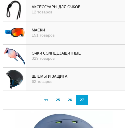
), цене (
АКСЕССУАРЫ ДЛЯ ОЧКОВ
12 товаров
возр
|
убыв
МАСКИ
151 товаров
), рейтингу (
возр
|
ОЧКИ СОЛНЦЕЗАЩИТНЫЕ
убыв
329 товаров
)
ШЛЕМЫ И ЗАЩИТА
62 товаров
Previous
(current)
<<
25
26
27