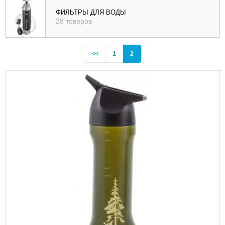
), цене (
ФИЛЬТРЫ ДЛЯ ВОДЫ
28 товаров
возр
|
убыв
Previous
(current)
<<
1
2
), рейтингу (
возр
|
убыв
)