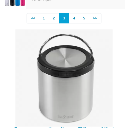
Previous
(current)
<<
1
2
3
4
5
>>