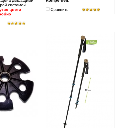
нащена дышащими
Komperdell
.
трой системой
угие цвета
Сравнить
робно