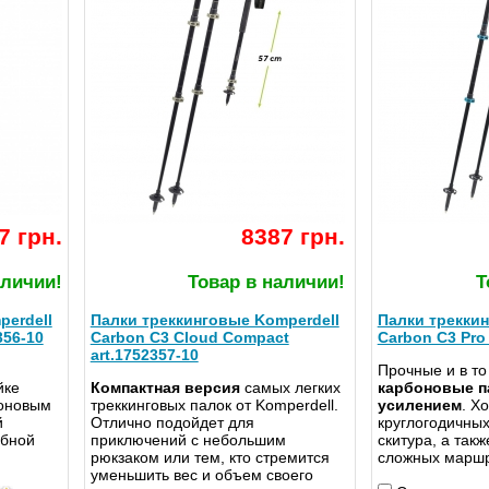
7 грн.
8387 грн.
аличии!
Товар в наличии!
Т
perdell
Палки треккинговые Komperdell
Палки треккин
356-10
Carbon C3 Cloud Compact
Carbon C3 Pro 
art.1752357-10
Прочные и в то
йке
Компактная версия
самых легких
карбоновые п
боновым
треккинговых палок от Komperdell.
усилением
. Х
й
Отлично подойдет для
круглогодичных
обной
приключений с небольшим
скитура, а так
рюкзаком или тем, кто стремится
сложных маршр
уменьшить вес и объем своего