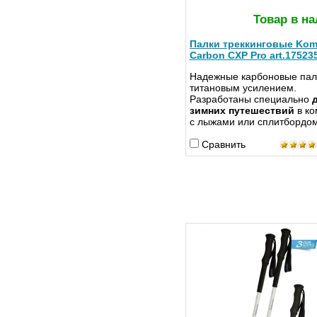
Товар в на
Палки треккинговые Kom
Carbon CXP Pro art.17523
Надежные карбоновые пал
титановым усилением.
Разработаны специально
д
зимних путешествий
в к
с лыжами или сплитбордом
Сравнить