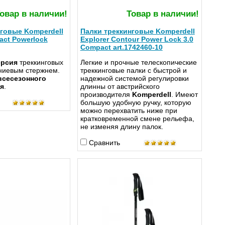
овар в наличии!
Товар в наличии!
говые Komperdell
Палки треккинговые Komperdell
act Powerlock
Explorer Contour Power Lock 3.0
Compact art.1742460-10
ерсия
треккинговых
Легкие и прочные телескопические
ниевым стержнем.
треккинговые палки с быстрой и
всесезонного
надежной системой регулировки
я
.
длинны от австрийского
производителя
Komperdell
. Имеют
большую удобную ручку, которую
можно перехватить ниже при
кратковременной смене рельефа,
не изменяя длину палок.
Сравнить