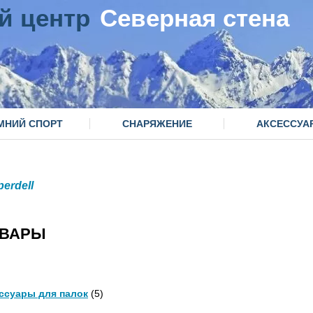
й центр
Северная стена
МНИЙ СПОРТ
СНАРЯЖЕНИЕ
АКСЕССУА
erdell
ТОВАРЫ
ссуары для палок
(5)