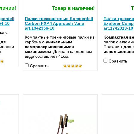
личии!
Товар в наличии!
Т
perdell
Палки треккинговые Komperdell
Палки треккин
54-10
Carbon FXP.4 Approach Vario
Explorer Comp
art.1942356-10
art.1742313-10
ки с
Компактные треккинговые палки из
Компактная в
ля
карбона
с уникальным
палок с алюми
омпании
самораскрывающимся
Подходят
для 
.
механизмом
. Длина в сложенном
использовани
виде составляет 41см.
Сравнить
Сравнить