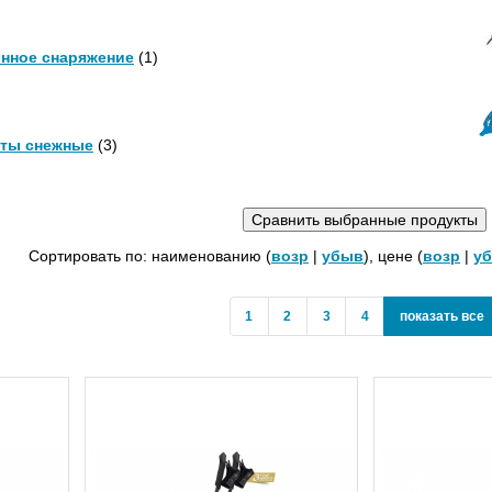
нное снаряжение
(1)
ты снежные
(3)
Сортировать по: наименованию (
возр
|
убыв
), цене (
возр
|
у
s
1
2
3
4
показать все
a