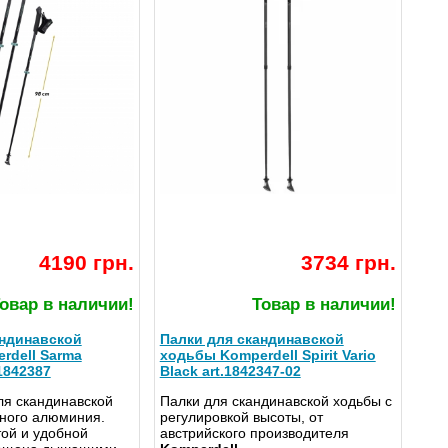
4190 грн.
3734 грн.
овар в наличии!
Товар в наличии!
андинавской
Палки для скандинавской
rdell Sarma
ходьбы Komperdell Spirit Vario
1842387
Black art.1842347-02
ля скандинавской
Палки для скандинавской ходьбы с
чного алюминия.
регулировкой высоты, от
той и удобной
австрийского производителя