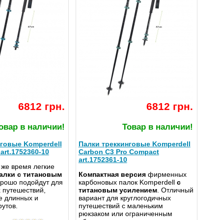
6812 грн.
6812 грн.
овар в наличии!
Товар в наличии!
говые Komperdell
Палки треккинговые Komperdell
art.1752360-10
Carbon C3 Pro Compact
art.1752361-10
 же время легкие
алки с титановым
Компактная версия
фирменных
орошо подойдут для
карбоновых палок Komperdell
с
 путешествий,
титановым усилением
. Отличный
же длинных и
вариант для круглогодичных
утов.
путешествий с маленьким
рюкзаком или ограниченным