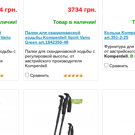
4 грн.
3734 грн.
аличии!
Товар в наличии!
Т
й
Палки для скандинавской
Кольца Komper
Vario
ходьбы Komperdell Spirit Vario
art.351-2-25
Green art.1842350-48
Фурнитура для 
ходьбы с
Палки для скандинавской ходьбы с
от австрийског
регулировкой высоты, от
Komperdell.
В 
ля
австрийского производителя
Komperdell.
Сравнить
Сравнить