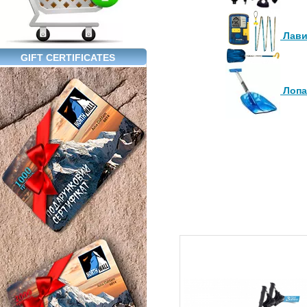
Лави
GIFT CERTIFICATES
Лопа