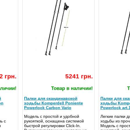
2 грн.
5241 грн.
аличии!
Товар в наличии!
Т
й
Палки для скандинавской
Палки для ск
on
ходьбы Komperdell Poniente
ходьбы Kompe
Powerlock Carbon Vario
Powerlock art.
Модель с простой и удобной
Легкие палки д
ь с
рукояткой, оснащена системой
ходьбы из про
я
быстрой регулировки Click-In.
Модель с прос