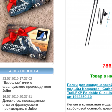
786
БЛОГ / НОВОСТИ
Товар в н
23.07.2019 17:37:02
`Взрослые` очки от
Палки для скандинавско
французского производителя
ходьбы Komperdell Carb
Julbo
Trail.FXP Foldable Click-in
art.1942350-10
16.07.2019 20:37:51
Детские солнцезащитные
Легкая и компактная модел
очки от французского
карбоновой основой, трем
производителя Julbo