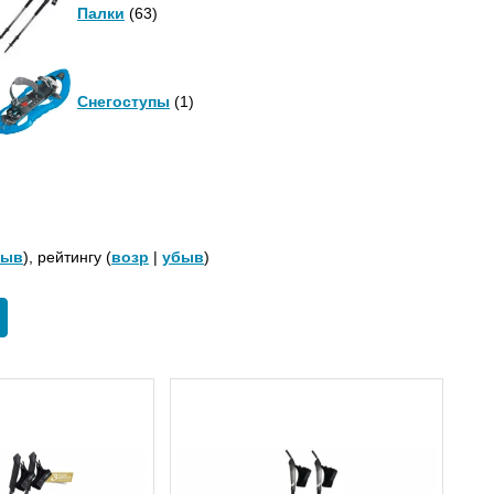
Палки
(63)
Снегоступы
(1)
быв
), рейтингу (
возр
|
убыв
)
how
ll