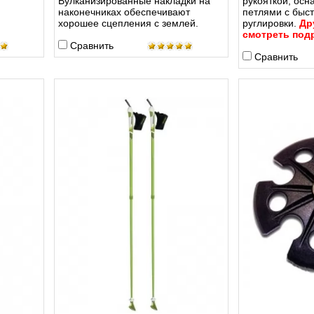
Вулканизированные накладки на
рукояткой, ос
наконечниках обеспечивают
петлями с быс
хорошее сцепления с землей.
руглировки.
Др
смотреть под
Сравнить
Сравнить