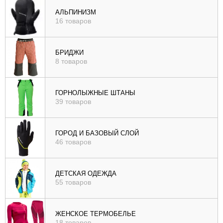
), цене (
АЛЬПИНИЗМ
16 товаров
возр
|
убыв
БРИДЖИ
8 товаров
), рейтингу (
возр
|
ГОРНОЛЫЖНЫЕ ШТАНЫ
убыв
39 товаров
)
ГОРОД И БАЗОВЫЙ СЛОЙ
46 товаров
ДЕТСКАЯ ОДЕЖДА
55 товаров
ЖЕНСКОЕ ТЕРМОБЕЛЬЕ
18 товаров