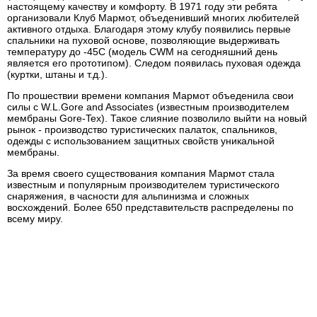
настоящему качеству и комфорту. В 1971 году эти ребята
организовали Клуб Мармот, объеденивший многих любителей
активного отдыха. Благодаря этому клубу появились первые
спальники на пуховой основе, позволяющие выдерживать
температуру до -45С (модель CWM на сегодняшний день
является его прототипом). Следом появилась пуховая одежда
(куртки, штаны и т.д.).
По прошествии времени компания Мармот объеденила свои
силы с W.L.Gore and Associates (известным производителем
мембраны Gore-Tex). Такое слияние позволило выйти на новый
рынок - производство туристических палаток, спальников,
одежды с использованием защитных свойств уникальной
мембраны.
За время своего существования компания Мармот стала
известным и популярным производителем туристического
снаряжения, в часности для альпинизма и сложных
восхождений. Более 650 представительств распределены по
всему миру.