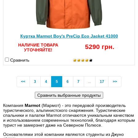
Куртка Marmot Boy's PreCip Eco Jacket 41000
НАЛИЧИЕ ТОВАРА
5290 грн.
УТОЧНЯЙТЕ!
Сравнить
Previous
(current)
<<
3
4
5
6
7
...
17
>>
Компания
Marmot
(Мармот) - это передовой производитель
туристического, альпинистского снаряжения. Туристические
спальники и палатки Marmot отличаются уникальным качеством
и использованием современных технологий, благодаря которым
турист не замерзнет даже на Северном Полюсе.
Основателями этой компании являются студенты из Джуно