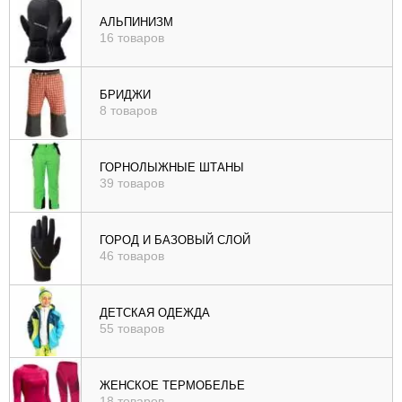
), цене (
АЛЬПИНИЗМ
16 товаров
возр
|
убыв
БРИДЖИ
8 товаров
), рейтингу (
возр
|
ГОРНОЛЫЖНЫЕ ШТАНЫ
убыв
39 товаров
)
ГОРОД И БАЗОВЫЙ СЛОЙ
46 товаров
ДЕТСКАЯ ОДЕЖДА
55 товаров
ЖЕНСКОЕ ТЕРМОБЕЛЬЕ
18 товаров