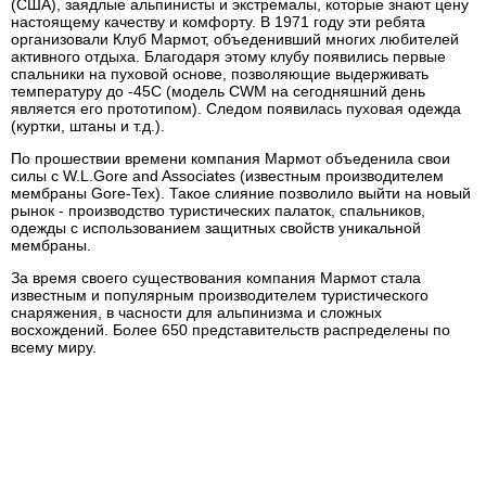
(США), заядлые альпинисты и экстремалы, которые знают цену
настоящему качеству и комфорту. В 1971 году эти ребята
организовали Клуб Мармот, объеденивший многих любителей
активного отдыха. Благодаря этому клубу появились первые
спальники на пуховой основе, позволяющие выдерживать
температуру до -45С (модель CWM на сегодняшний день
является его прототипом). Следом появилась пуховая одежда
(куртки, штаны и т.д.).
По прошествии времени компания Мармот объеденила свои
силы с W.L.Gore and Associates (известным производителем
мембраны Gore-Tex). Такое слияние позволило выйти на новый
рынок - производство туристических палаток, спальников,
одежды с использованием защитных свойств уникальной
мембраны.
За время своего существования компания Мармот стала
известным и популярным производителем туристического
снаряжения, в часности для альпинизма и сложных
восхождений. Более 650 представительств распределены по
всему миру.