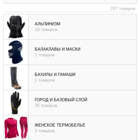
|
207 товаров
убыв
), цене (
АЛЬПИНИЗМ
10 товаров
возр
|
убыв
БАЛАКЛАВЫ И МАСКИ
1 товаров
), рейтингу (
возр
|
БАХИЛЫ И ГАМАШИ
убыв
1 товаров
)
ГОРОД И БАЗОВЫЙ СЛОЙ
26 товаров
ЖЕНСКОЕ ТЕРМОБЕЛЬЕ
3 товаров