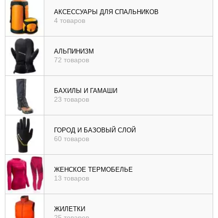
), цене (
АКСЕССУАРЫ ДЛЯ СПАЛЬНИКОВ
4 товаров
возр
|
убыв
АЛЬПИНИЗМ
72 товаров
), рейтингу (
возр
|
БАХИЛЫ И ГАМАШИ
убыв
23 товаров
)
ГОРОД И БАЗОВЫЙ СЛОЙ
60 товаров
ЖЕНСКОЕ ТЕРМОБЕЛЬЕ
13 товаров
ЖИЛЕТКИ
25 товаров