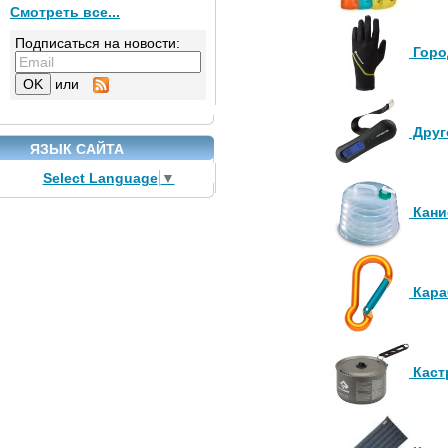
Смотреть все...
Подписаться на новости:
Горо
или
Друг
ЯЗЫК САЙТА
Select Language
▼
Кани
Кара
Каст