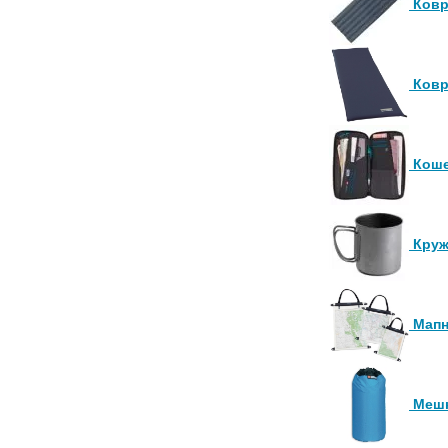
Ковр
Ковр
Коше
Круж
Мапн
Мешк