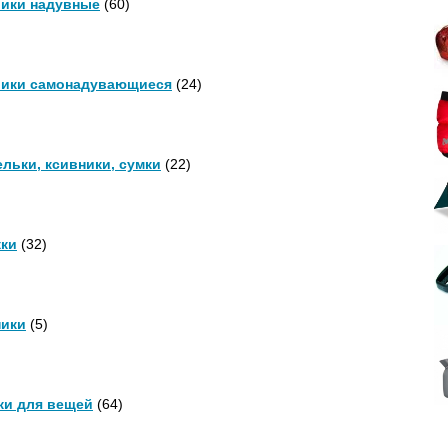
ики надувные
(60)
ики самонадувающиеся
(24)
льки, ксивники, сумки
(22)
ки
(32)
ики
(5)
и для вещей
(64)