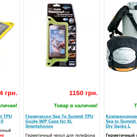
4 грн.
1150 грн.
аличии!
Товар в наличии!
Т
t TPU
Гермочехол Sea To Summit TPU
Компрессион
 S
Guide W/P Case for XL
Sea to Summit
Smartphones
Dry Sacks L
ачный
ие
Герметичный чехол для телефона
Герметичный