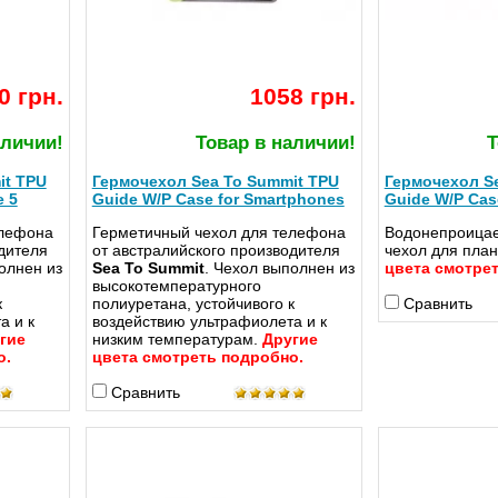
0 грн.
1058 грн.
аличии!
Товар в наличии!
Т
it TPU
Гермочехол Sea To Summit TPU
Гермочехол Se
e 5
Guide W/P Case for Smartphones
Guide W/P Case
елефона
Герметичный чехол для телефона
Водонепроица
дителя
от австралийского производителя
чехол для пла
олнен из
Sea To Summit
. Чехол выполнен из
цвета смотрет
высокотемпературного
к
полиуретана, устойчивого к
Сравнить
а и к
воздействию ультрафиолета и к
гие
низким температурам.
Другие
о.
цвета смотреть подробно.
Сравнить