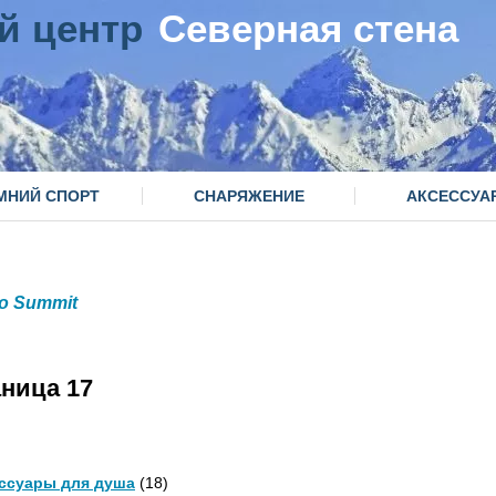
й центр
Северная стена
МНИЙ СПОРТ
СНАРЯЖЕНИЕ
АКСЕССУА
to Summit
аница 17
ссуары для душа
(18)