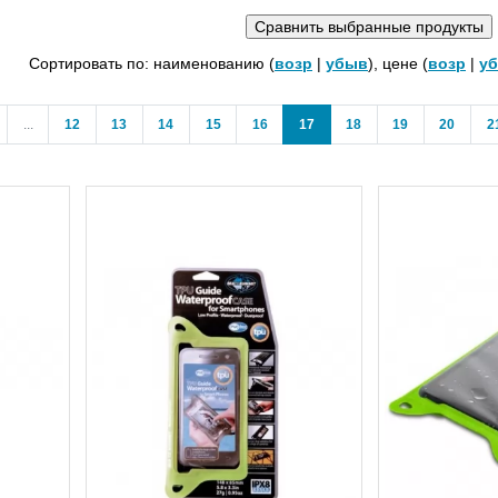
Сортировать по: наименованию (
возр
|
убыв
), цене (
возр
|
у
us
(current)
...
12
13
14
15
16
17
18
19
20
2