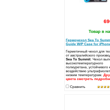
69
Товар в н
Гермочехол Sea To Summ
Guide W/P Case for iPhon
Герметичный чехол для т
от австралийского произво
Sea To Summit
. Чехол вып
высокотемпературного
полиуретана, устойчивого 
воздействию ультрафиолет
низким температурам.
Дру
цвета смотреть подробн
Сравнить