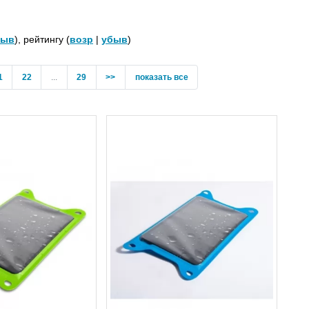
быв
), рейтингу (
возр
|
убыв
)
1
22
...
29
>>
показать все