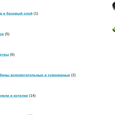
д и базовый слой
(1)
ое
(5)
стры
(6)
бины вспомогательные и сувенирные
(2)
рюли и котелки
(14)