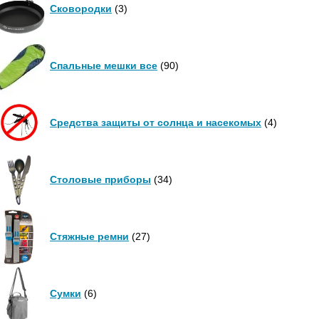
Сковородки
(3)
Спальные мешки все
(90)
Средства защиты от солнца и насекомых
(4)
Столовые приборы
(34)
Стяжные ремни
(27)
Сумки
(6)