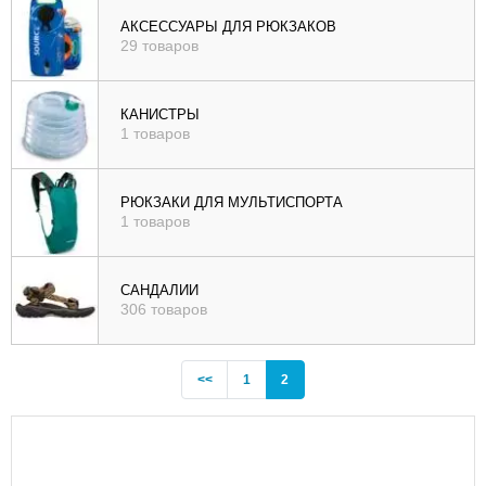
), цене (
АКСЕССУАРЫ ДЛЯ РЮКЗАКОВ
29 товаров
возр
|
убыв
КАНИСТРЫ
1 товаров
), рейтингу (
возр
|
РЮКЗАКИ ДЛЯ МУЛЬТИСПОРТА
убыв
1 товаров
)
САНДАЛИИ
306 товаров
Previous
(current)
<<
1
2