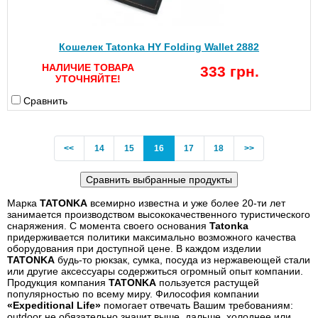
Кошелек Tatonka HY Folding Wallet 2882
НАЛИЧИЕ ТОВАРА
333 грн.
УТОЧНЯЙТЕ!
Сравнить
Previous
(current)
<<
14
15
16
17
18
>>
Марка
TATONKA
всемирно известна и уже более 20-ти лет
занимается производством высококачественного туристического
снаряжения. С момента своего основания
Tatonka
придерживается политики максимально возможного качества
оборудования при доступной цене. В каждом изделии
TATONKA
будь-то рюкзак, сумка, посуда из нержавеющей стали
или другие аксессуары содержиться огромный опыт компании.
Продукция компания
TATONKA
пользуется растущей
популярностью по всему миру. Философия компании
«Expeditional Life»
помогает отвечать Вашим требованиям:
outdoor не обязательно значит выше, дальше, холоднее или