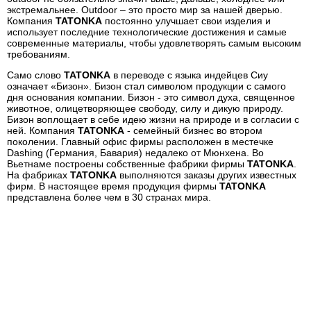
экстремальнее. Outdoor – это просто мир за нашей дверью.
Компания
TATONKA
постоянно улучшает свои изделия и
использует последние технологические достижения и самые
современные материалы, чтобы удовлетворять самым высоким
требованиям.
Само слово
TATONKA
в переводе с языка индейцев Сиу
означает «Бизон». Бизон стал символом продукции с самого
дня основания компании. Бизон - это символ духа, священное
животное, олицетворяющее свободу, силу и дикую природу.
Бизон воплощает в себе идею жизни на природе и в согласии с
ней. Компания
TATONKA
- семейный бизнес во втором
поколении. Главный офис фирмы расположен в местечке
Dashing (Германия, Бавария) недалеко от Мюнхена. Во
Вьетнаме построены собственные фабрики фирмы
TATONKA
.
На фабриках
TATONKA
выполняются заказы других известных
фирм. В настоящее время продукция фирмы
TATONKA
представлена более чем в 30 странах мира.