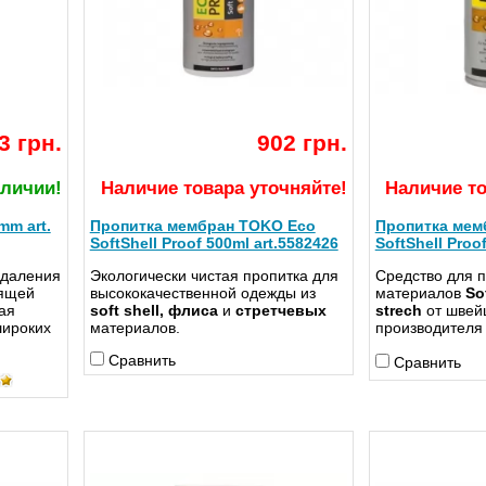
3 грн.
902 грн.
аличии!
Наличие товара уточняйте!
Наличие то
mm art.
Пропитка мембран TOKO Eco
Пропитка мем
SoftShell Proof 500ml art.5582426
SoftShell Proo
удаления
Экологически чистая пропитка для
Средство для 
зящей
высококачественной одежды из
материалов
Sof
ая
soft shell,
флиса
и
стретчевых
strech
от швей
широких
материалов.
производител
Сравнить
Сравнить