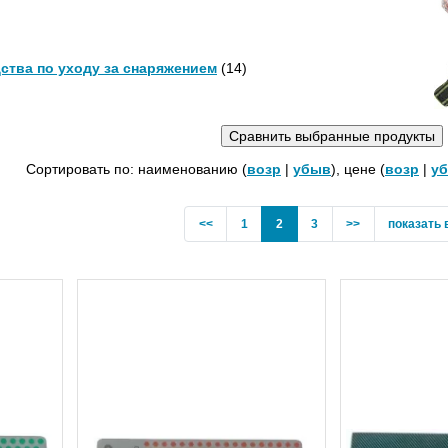
ства по уходу за снаряжением
(14)
Сортировать по: наименованию (
возр
|
убыв
), цене (
возр
|
у
Previous
(current)
<<
1
2
3
>>
показать 