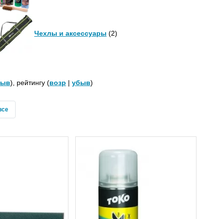
Чехлы и аксессуары
(2)
быв
), рейтингу (
возр
|
убыв
)
все