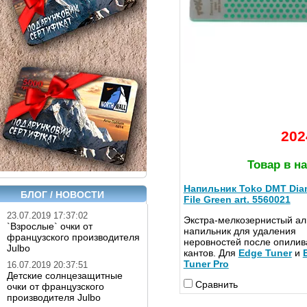
202
Товар в н
Напильник Toko DMT Di
БЛОГ / НОВОСТИ
File Green art. 5560021
23.07.2019 17:37:02
Экстра-мелкозернистый а
`Взрослые` очки от
напильник для удаления
французского производителя
неровностей после опилив
Julbo
кантов. Для
Edge Tuner
и
Tuner Pro
16.07.2019 20:37:51
Детские солнцезащитные
Сравнить
очки от французского
производителя Julbo