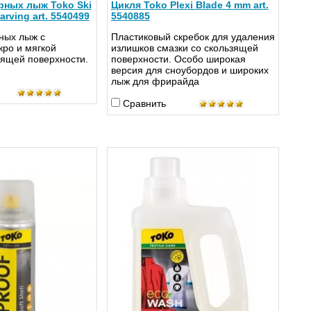
рных лыж Toko Ski
Цикля Toko Plexi Blade 4 mm art.
arving art. 5540499
5540885
ных лыж с
Пластиковый скребок для удаления
кро и мягкой
излишков смазки со скользящей
зящей поверхности.
поверхности. Особо широкая
версия для сноубордов и широких
лыж для фрирайда
Сравнить