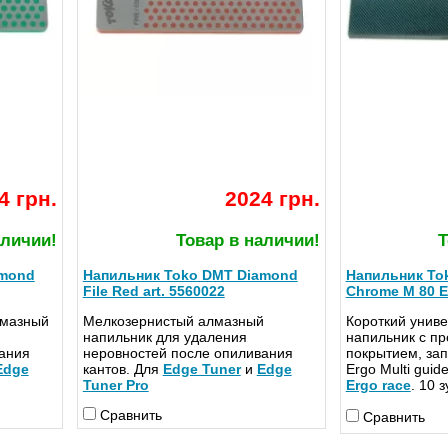
4 грн.
2024 грн.
аличии!
Товар в наличии!
Т
amond
Напильник Toko DMT Diamond
Напильник Tok
File Red art. 5560022
Chrome M 80 Er
лмазный
Мелкозернистый алмазный
Короткий унив
напильник для удаления
напильник с п
ания
неровностей после опиливания
покрытием, зап
Edge
кантов. Для
Edge Tuner
и
Edge
Ergo Multi guide
Tuner Pro
Ergo race
. 10 
Сравнить
Сравнить