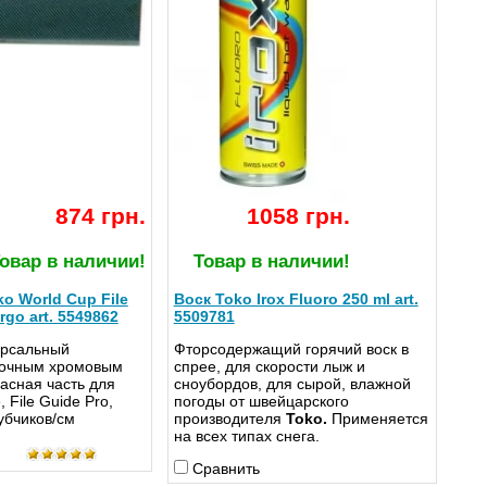
874 грн.
1058 грн.
овар в наличии!
Товар в наличии!
o World Cup File
Воск Toko Irox Fluoro 250 ml art.
go art. 5549862
5509781
ерсальный
Фторсодержащий горячий воск в
рочным хромовым
спрее, для скорости лыж и
асная часть для
сноубордов, для сырой, влажной
, File Guide Pro,
погоды от швейцарского
зубчиков/см
производителя
Toko.
Применяется
на всех типах снега.
Сравнить