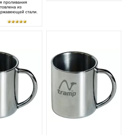
ая проливания
отовлена из
ержавеющей стали.