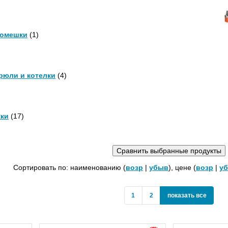
омешки
(1)
рюли и котелки
(4)
ки
(17)
Сортировать по: наименованию (
возр
|
убыв
), цене (
возр
|
у
show
1
2
показать все
all