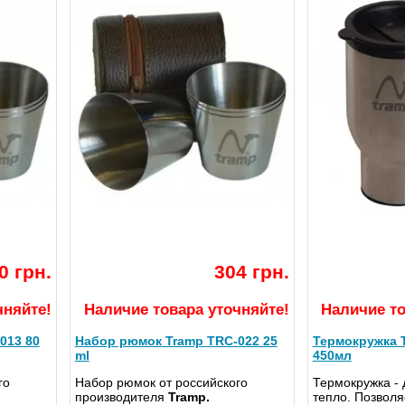
0 грн.
304 грн.
чняйте!
Наличие товара уточняйте!
Наличие то
013 80
Набор рюмок Tramp TRC-022 25
Термокружка 
ml
450мл
го
Набор рюмок от российского
Термокружка - 
производителя
Tramp.
тепло. Позволя