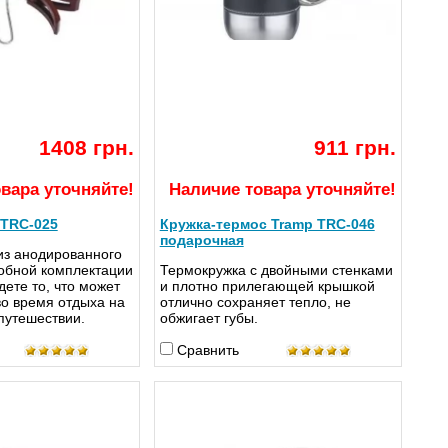
1408 грн.
911 грн.
вара уточняйте!
Наличие товара уточняйте!
 TRC-025
Кружка-термос Tramp TRC-046
подарочная
из анодированного
обной комплектации
Термокружка с двойными стенками
дете то, что может
и плотно прилегающей крышкой
во время отдыха на
отлично сохраняет тепло, не
путешествии.
обжигает губы.
Сравнить