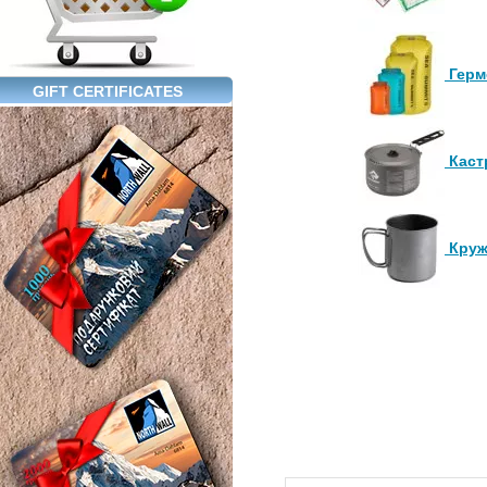
Герм
GIFT CERTIFICATES
Каст
Круж