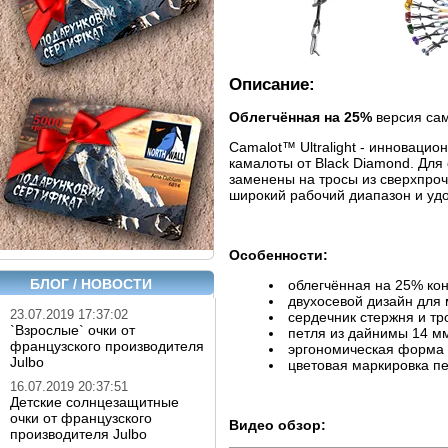
Описание:
Облегчённая на 25%
версия сам
Camalot™ Ultralight - инноваци
камалоты от Black Diamond. Для
заменены на тросы из сверхпроч
широкий рабочий диапазон и удо
Особенности:
БЛОГ / НОВОСТИ
облегчённая на 25% ко
двухосевой дизайн для
23.07.2019 17:37:02
сердечник стержня и тр
`Взрослые` очки от
петля из дайнимы 14 м
французского производителя
эргономическая форма 
Julbo
цветовая маркировка пе
16.07.2019 20:37:51
Детские солнцезащитные
очки от французского
Видео обзор:
производителя Julbo