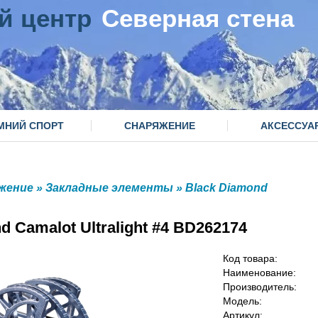
й центр
Северная стена
МНИЙ СПОРТ
СНАРЯЖЕНИЕ
АКСЕССУА
жение
»
Закладные элементы
»
Black Diamond
 Camalot Ultralight #4 BD262174
Код товара:
Наименование:
Производитель:
Модель:
Артикул: