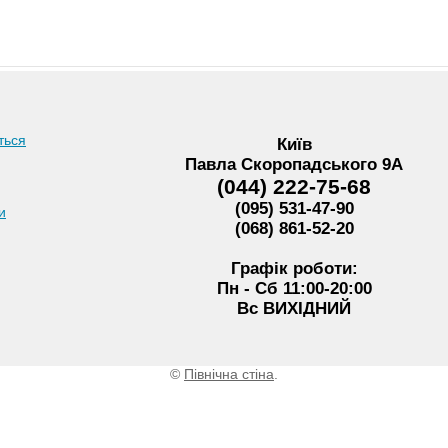
ться
Київ
Павла Скоропадського 9А
(044) 222-75-68
(095) 531-47-90
и
(068) 861-52-20
Графік роботи:
Пн - Сб 11:00-20:00
Вс ВИХІДНИЙ
©
Північна стіна
.