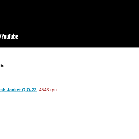
ть
ash Jacket QIO-22
4543 грн.