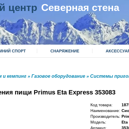
й центр
Северная стена
МНИЙ СПОРТ
СНАРЯЖЕНИЕ
АКСЕССУА
м и кемпинг
»
Газовое оборудование
»
Системы приго
ния пищи Primus Eta Express 353083
Код товара:
187
Наименование:
Сис
Производитель:
Pri
Модель:
Eta
Артикул:
353