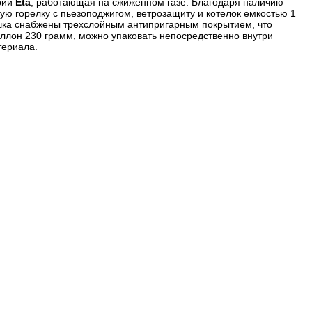
ерии
Eta
, работающая на сжиженном газе. Благодаря наличию
ую горелку с пьезоподжигом, ветрозащиту и котелок емкостью 1
ышка снабжены трехслойным антипригарным покрытием, что
аллон 230 грамм, можно упаковать непосредственно внутри
териала.