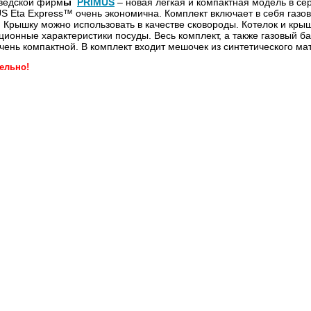
ведской фирм
ы
PRIMUS
– новая легкая и компактная модель в с
 Eta Express™ очень экономична. Комплект включает в себя газов
 Крышку можно использовать в качестве сковороды. Котелок и кр
ционные характеристики посуды. Весь комплект, а также газовый б
очень компактной. В комплект входит мешочек из синтетического ма
ельно!