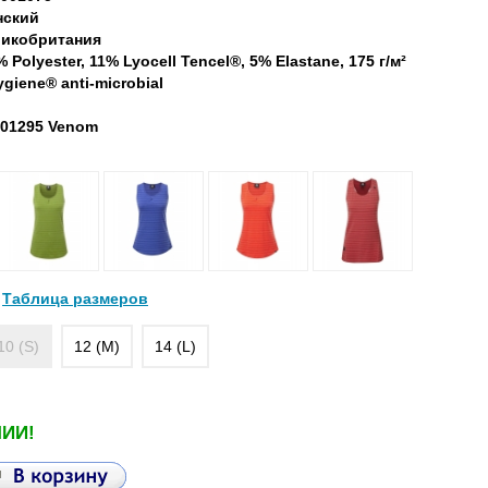
нский
икобритания
% Polyester, 11% Lyocell Tencel®, 5% Elastane, 175 г/м²
ygiene® anti-microbial
01295 Venom
Таблица размеров
10 (S)
12 (M)
14 (L)
ЧИИ!