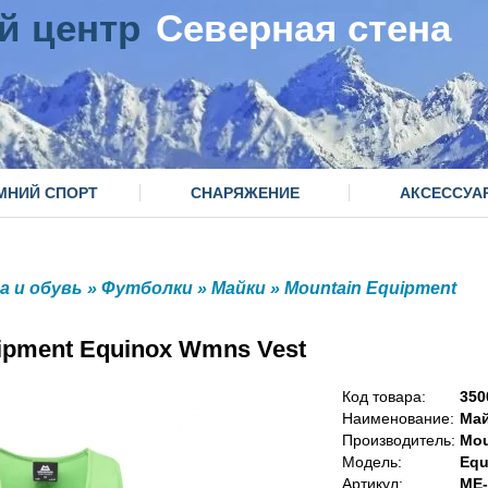
й центр
Северная стена
МНИЙ СПОРТ
СНАРЯЖЕНИЕ
АКСЕССУА
а и обувь
»
Футболки
»
Майки
»
Mountain Equipment
ipment Equinox Wmns Vest
Код товара:
350
Наименование:
Ма
Производитель:
Mou
Модель:
Equ
Артикул:
ME-