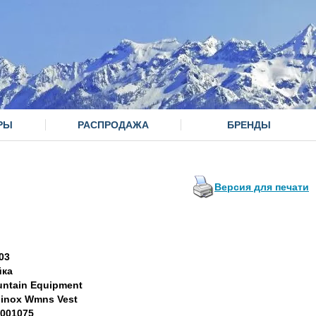
РЫ
РАСПРОДАЖА
БРЕНДЫ
Версия для печати
03
йка
ntain Equipment
inox Wmns Vest
001075