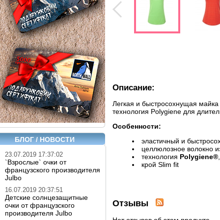
Описание:
Легкая и быстросохнущая майка д
технология Polygiene для длите
Особенности:
БЛОГ / НОВОСТИ
эластичный и быстрос
целлюлозное волокно и
23.07.2019 17:37:02
технология
Polygiene®
`Взрослые` очки от
крой Slim fit
французского производителя
Julbo
16.07.2019 20:37:51
Детские солнцезащитные
Отзывы
очки от французского
производителя Julbo