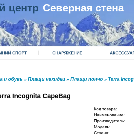
й центр
Северная стена
МНИЙ СПОРТ
СНАРЯЖЕНИЕ
АКСЕССУА
а и обувь
»
Плащи накидки
»
Плащи пончо
»
Terra Incog
rra Incognita CapeBag
Код товара:
Наименование:
Производитель:
Модель:
Страна: