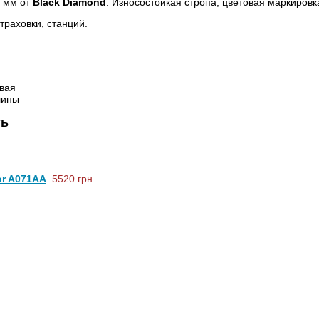
8 мм от
Black Diamond
. Износостойкая стропа, цветовая маркировк
траховки, станций.
ивая
лины
ть
or A071AA
5520 грн.