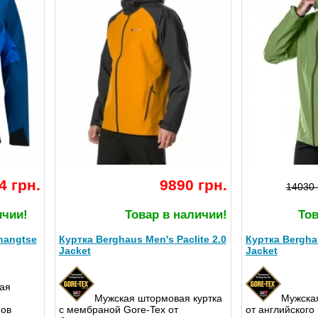
4 грн.
9890 грн.
14030 
ичии!
Товар в наличии!
Тов
hangtse
Куртка Berghaus Men's Paclite 2.0
Куртка Bergha
Jacket
Jacket
ая
Мужская штормовая куртка
Мужска
пов
с мембраной Gore-Tex от
от английского