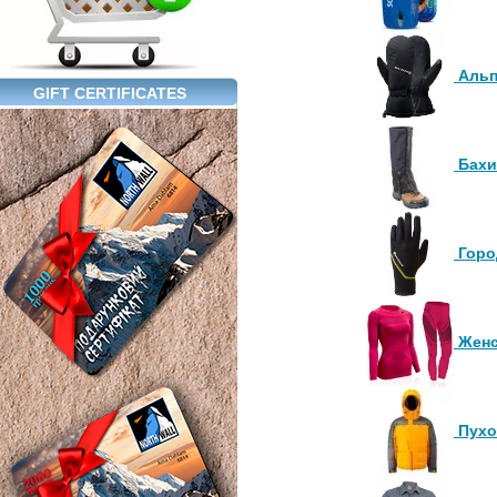
Альп
GIFT CERTIFICATES
Бахи
Горо
Женс
Пухо