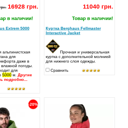
16928 грн.
11040 грн.
грн.
ар в наличии!
Товар в наличии!
us Extrem 5000
Куртка Berghaus Fellmaster
Interactive Jacket
я альпинистская
Прочная и универсальная
тана для
куртка с дополнительной молнией
омфорта даже в
для нижнего слоя одежды.
 влажной погоды.
ходит для
Сравнить
о
5000
м.
Другие
ь подробно...
-20%