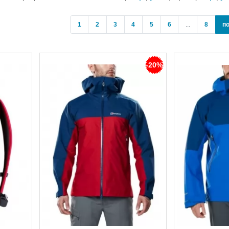
1
2
3
4
5
6
...
8
п
-20%