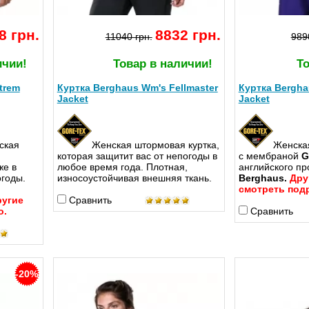
8 грн.
8832 грн.
11040 грн.
989
ичии!
Товар в наличии!
То
trem
Куртка Berghaus Wm's Fellmaster
Куртка Berghau
Jacket
Jacket
ская
Женская штормовая куртка,
Женска
которая защитит вас от непогоды в
с мембраной
G
же в
любое время года. Плотная,
английского пр
огоды.
износоустойчивая внешняя ткань.
Berghaus.
Дру
смотреть под
ругие
Сравнить
о.
Сравнить
-20%