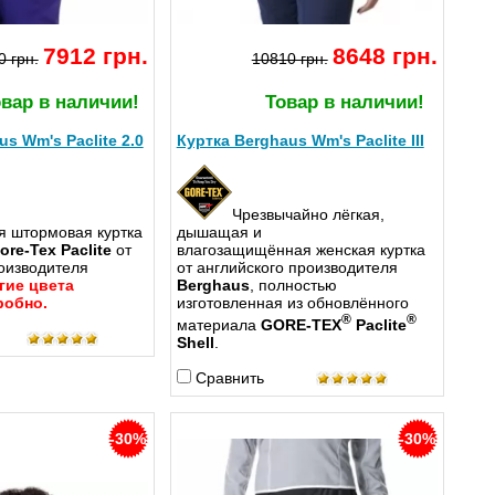
7912 грн.
8648 грн.
0 грн.
10810 грн.
вар в наличии!
Товар в наличии!
s Wm's Paclite 2.0
Куртка Berghaus Wm's Paclite III
Чрезвычайно лёгкая,
я штормовая куртка
дышащая и
ore-Tex Paclite
от
влагозащищённая женская куртка
оизводителя
от английского производителя
гие цвета
Berghaus
, полностью
робно.
изготовленная из обновлённого
®
®
материала
GORE-TEX
Paclite
Shell
.
Сравнить
-30%
-30%