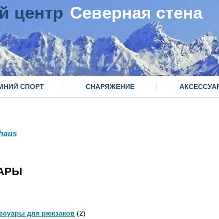
й центр
Северная стена
МНИЙ СПОРТ
СНАРЯЖЕНИЕ
АКСЕССУА
haus
ВАРЫ
ссуары для рюкзаков
(2)