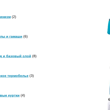
инизм
(2)
лы и гамаши
(6)
д и базовый слой
(8)
кое термобелье
(3)
вые куртки
(4)