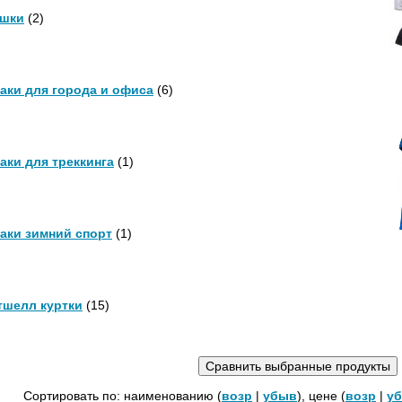
шки
(2)
аки для города и офиса
(6)
аки для треккинга
(1)
аки зимний спорт
(1)
шелл куртки
(15)
Сортировать по: наименованию (
возр
|
убыв
), цене (
возр
|
у