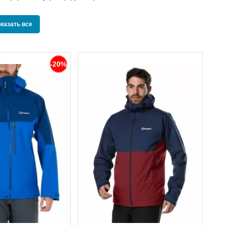
show
оказать все
all
-20%