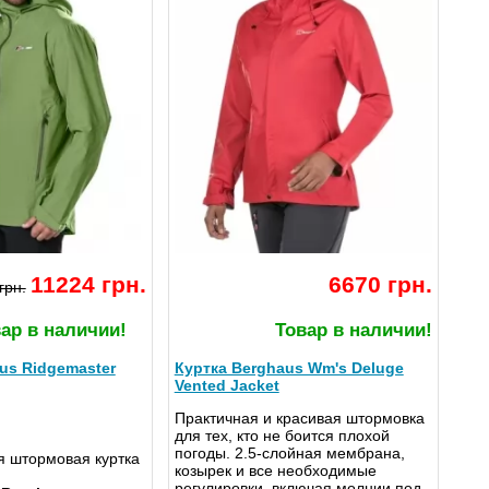
11224 грн.
6670 грн.
грн.
ар в наличии!
Товар в наличии!
us Ridgemaster
Куртка Berghaus Wm's Deluge
Vented Jacket
Практичная и красивая штормовка
для тех, кто не боится плохой
погоды. 2.5-слойная мембрана,
я штормовая куртка
козырек и все необходимые
регулировки, включая молнии под