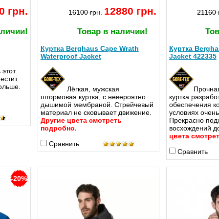
0 грн.
12880 грн.
16100 грн.
21160 
аличии!
Товар в наличии!
Тов
Куртка Berghaus Cape Wrath
Куртка Bergha
Waterproof Jacket
Jacket 422335
 этот
естит
больше.
Лёгкая, мужская
Прочна
штормовая куртка, с невероятно
куртка разрабо
дышимой мембраной. Стрейчевый
обеспечения к
материал не сковывает движение.
условиях очень
Другие цвета смотреть
Прекрасно под
подробно.
восхождений д
цвета смотрет
Сравнить
Сравнить
-20%