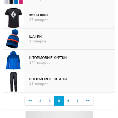
ФУТБОЛКИ
37 товаров
ШАПКИ
1 товаров
ШТОРМОВЫЕ КУРТКИ
144 товаров
ШТОРМОВЫЕ ШТАНЫ
41 товаров
Previous
(current)
<<
3
4
5
6
7
>>