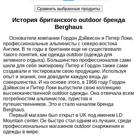
История британского
оutdoor
бренда
Berghaus
Основатели компании Гордон Дэйвисон и Питер Локи,
профессиональные альпинисты с северо-востока
Англии. В те годы в британии еще не существовало
такого понятия, как одежда оutdoor (одежда для
активного отдыха). Большинство профессионалов сами
шили для себя экипировку. Питер и Гордон также сами
создавали и тестировали свою продукцию. Используя
опыт и знания, они доводили каждую вещь до
совершенства. И на основе этого, в 1966 году Гордон
Дэйвисон и Питер Локи выпустили свою коллекцию
высококачественной оutdoor одежды. Она отвечала всем
потребностям альпинистов, туристов и
путешественников. Это и стало началом бренда
Berghaus.
Первый магазин был открыт в UK под именем LD
Mountain center. Он быстро стал одним из лучших, среди
профессиональных магазинов оutdoor снаряжения и
одежды в мире.