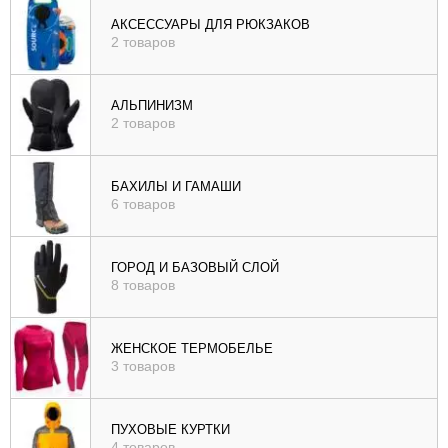
), цене (
АКСЕССУАРЫ ДЛЯ РЮКЗАКОВ
2 товаров
возр
|
убыв
АЛЬПИНИЗМ
2 товаров
), рейтингу (
возр
|
БАХИЛЫ И ГАМАШИ
убыв
6 товаров
)
ГОРОД И БАЗОВЫЙ СЛОЙ
8 товаров
ЖЕНСКОЕ ТЕРМОБЕЛЬЕ
3 товаров
ПУХОВЫЕ КУРТКИ
4 товаров