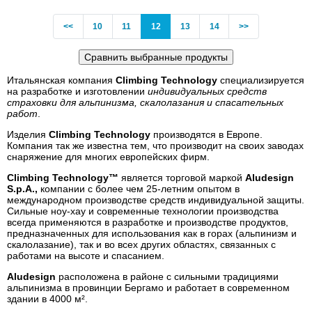
Previous
(current)
<<
10
11
12
13
14
>>
Итальянская компания
Climbing Technology
специализируется
на разработке и изготовлении
индивидуальных средств
страховки для альпинизма, скалолазания и спасательных
работ
.
Изделия
Climbing Technology
производятся в Европе.
Компания так же известна тем, что производит на своих заводах
снаряжение для многих европейских фирм.
Climbing Technology™
является торговой маркой
Aludesign
S.p.A.,
компании с более чем 25-летним опытом в
международном производстве средств индивидуальной защиты.
Сильные ноу-хау и современные технологии производства
всегда применяются в разработке и производстве продуктов,
предназначенных для использования как в горах (альпинизм и
скалолазание), так и во всех других областях, связанных с
работами на высоте и спасанием.
Aludesign
расположена в районе с сильными традициями
альпинизма в провинции Бергамо и работает в современном
здании в 4000 м².