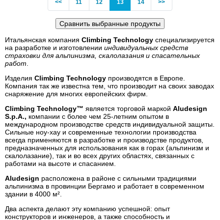
Previous
(current)
<<
11
12
13
14
>>
Итальянская компания
Climbing Technology
специализируется
на разработке и изготовлении
индивидуальных средств
страховки для альпинизма, скалолазания и спасательных
работ
.
Изделия
Climbing Technology
производятся в Европе.
Компания так же известна тем, что производит на своих заводах
снаряжение для многих европейских фирм.
Climbing Technology™
является торговой маркой
Aludesign
S.p.A.,
компании с более чем 25-летним опытом в
международном производстве средств индивидуальной защиты.
Сильные ноу-хау и современные технологии производства
всегда применяются в разработке и производстве продуктов,
предназначенных для использования как в горах (альпинизм и
скалолазание), так и во всех других областях, связанных с
работами на высоте и спасанием.
Aludesign
расположена в районе с сильными традициями
альпинизма в провинции Бергамо и работает в современном
здании в 4000 м².
Два аспекта делают эту компанию успешной: опыт
конструкторов и инженеров, а также способность и