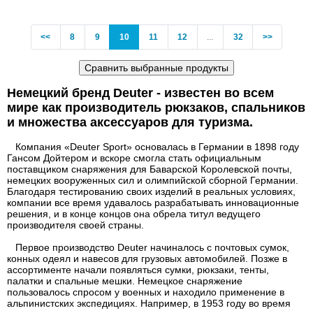
Previous
(current)
<<
8
9
10
11
12
...
32
>>
Немецкий бренд Deuter - известен во всем
мире как производитель рюкзаков, спальников
и множества аксессуаров для туризма.
Компания «Deuter Sport» основалась в Германии в 1898 году
Гансом Дойтером и вскоре смогла стать официальным
поставщиком снаряжения для Баварской Королевской почты,
немецких вооруженных сил и олимпийской сборной Германии.
Благодаря тестированию своих изделий в реальных условиях,
компании все время удавалось разрабатывать инновационные
решения, и в конце концов она обрела титул ведущего
производителя своей страны.
Первое производство Deuter начиналось с почтовых сумок,
конных одеял и навесов для грузовых автомобилей. Позже в
ассортименте начали появляться сумки, рюкзаки, тенты,
палатки и спальные мешки. Немецкое снаряжение
пользовалось спросом у военных и находило применение в
альпинистских экспедициях. Например, в 1953 году во время