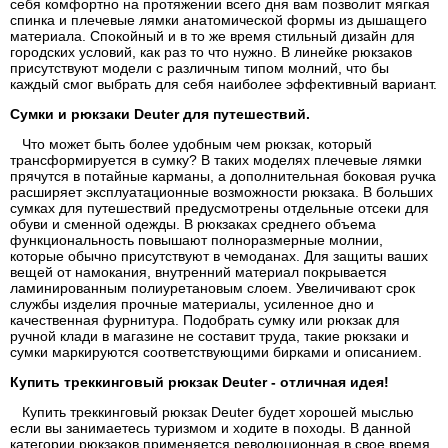
себя комфортно на протяжении всего дня вам позволит мягкая
спинка и плечевые лямки анатомической формы из дышащего
материала. Спокойный и в то же время стильный дизайн для
городских условий, как раз то что нужно. В линейке рюкзаков
присутствуют модели с различным типом молний, что бы
каждый смог выбрать для себя наиболее эффективный вариант.
Сумки и рюкзаки Deuter для путешествий.
Что может быть более удобным чем рюкзак, который
трансформируется в сумку? В таких моделях плечевые лямки
прячутся в потайные карманы, а дополнительная боковая ручка
расширяет эксплуатационные возможности рюкзака. В больших
сумках для путешествий предусмотрены отдельные отсеки для
обуви и сменной одежды. В рюкзаках среднего объема
функциональность повышают полноразмерные молнии,
которые обычно присутствуют в чемоданах. Для защиты ваших
вещей от намокания, внутренний материал покрывается
ламинированным полиуретановым слоем. Увеличивают срок
службы изделия прочные материалы, усиленное дно и
качественная фурнитура. Подобрать сумку или рюкзак для
ручной клади в магазине не составит труда, такие рюкзаки и
сумки маркируются соответствующими бирками и описанием.
Купить треккинговый рюкзак Deuter - отличная идея!
Купить треккинговый рюкзак Deuter будет хорошей мыслью
если вы занимаетесь туризмом и ходите в походы. В данной
категории рюкзаков применяется революционная в свое время