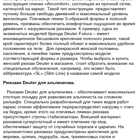
конструкция спинки «Aircomfort», состоящая из прочной сетки,
натянутой на каркас. Такой тип конструкции предоставляет
путнику больше свободы движений и максимальный уровень
вентиляции. Плечевые лямки S-образной формы и поясной
ремень, призваны обеспечить комфортные ощущения во время
движения с нагруженным рюкзаком. К примеру, одна из
знаменитых моделей бренда Deuter Futura – имеет
инновационное бесшовное крепление поясного ремня, такой
крой гарантирует более полный обхват и максимально удобное
положение на теле. Для прекрасной женской половины
населения, в линейке также предусмотрены модели
соответствующей формы и размера. Чтобы выбрать и купить
женский рюкзак Deuter в магазине, стоит обратить внимание на
специальные обозначения, например, это может быть
аббревиатура «SL» (Slim Line) в названии самой модели.
Рюкзаки Deuter для альпинизма.
Рюкзаки Deuter для альпинизма – обеспечивают максимально
плотную посадку для равновесия альпиниста на сложном
рельефе. Специально разработанный для таких видов работ
каркас спинки эффективнее перераспределяет нагрузку с плеч
на бедра, кроме этого на плечевых лямках рюкзака
присутствуют стропы стабилизаторы. Внешний материал
рюкзаков суперплотный и имеет плетение rip-stop,
обеспечивает защиту от случайных порезов и царапин. На
альпинистских рюкзаках предусмотрены крепления для
веревки, шлема, ледоруба, лыж, треккинговых палок и