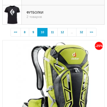
ФУТБОЛКИ
2 товаров
Previous
(current)
<<
8
9
10
11
12
...
32
>>
-25%