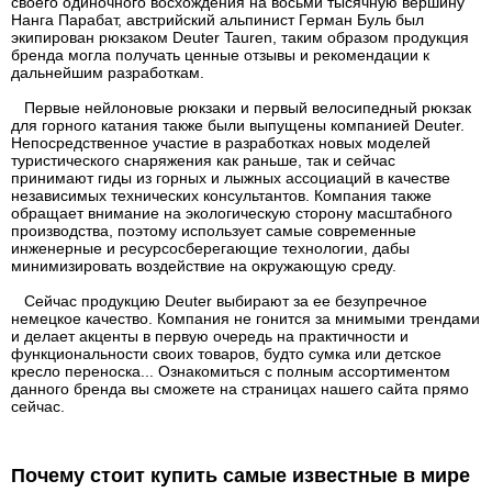
своего одиночного восхождения на восьми тысячную вершину
Нанга Парабат, австрийский альпинист Герман Буль был
экипирован рюкзаком Deuter Tauren, таким образом продукция
бренда могла получать ценные отзывы и рекомендации к
дальнейшим разработкам.
Первые нейлоновые рюкзаки и первый велосипедный рюкзак
для горного катания также были выпущены компанией Deuter.
Непосредственное участие в разработках новых моделей
туристического снаряжения как раньше, так и сейчас
принимают гиды из горных и лыжных ассоциаций в качестве
независимых технических консультантов. Компания также
обращает внимание на экологическую сторону масштабного
производства, поэтому использует самые современные
инженерные и ресурсосберегающие технологии, дабы
минимизировать воздействие на окружающую среду.
Сейчас продукцию Deuter выбирают за ее безупречное
немецкое качество. Компания не гонится за мнимыми трендами
и делает акценты в первую очередь на практичности и
функциональности своих товаров, будто сумка или детское
кресло переноска... Ознакомиться с полным ассортиментом
данного бренда вы сможете на страницах нашего сайта прямо
сейчас.
Почему стоит купить самые известные в мире