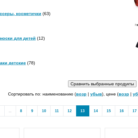
ссеры, косметички
(63)
носки для детей
(12)
аки детские
(78)
Сортировать по: наименованию (
возр
|
убыв
), цене (
возр
|
у
ous
(current)
1
...
8
9
10
11
12
13
14
15
16
17