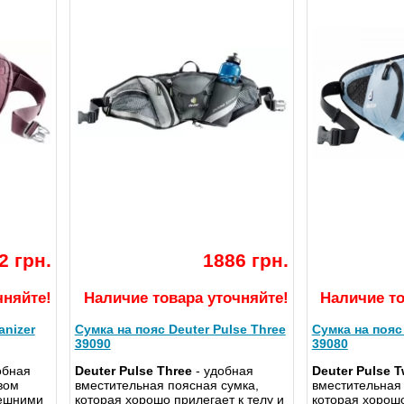
2 грн.
1886 грн.
чняйте!
Наличие товара уточняйте!
Наличие то
anizer
Сумка на пояс Deuter Pulse Three
Сумка на пояс
39090
39080
обная
Deuter Pulse Three
- удобная
Deuter Pulse 
вом
вместительная поясная сумка,
вместительная 
нешними
которая хорошо прилегает к телу и
которая хорошо