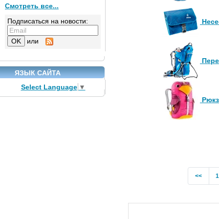
Смотреть все...
Подписаться на новости:
Несе
или
Пере
ЯЗЫК САЙТА
Select Language
▼
Рюкз
Previ
<<