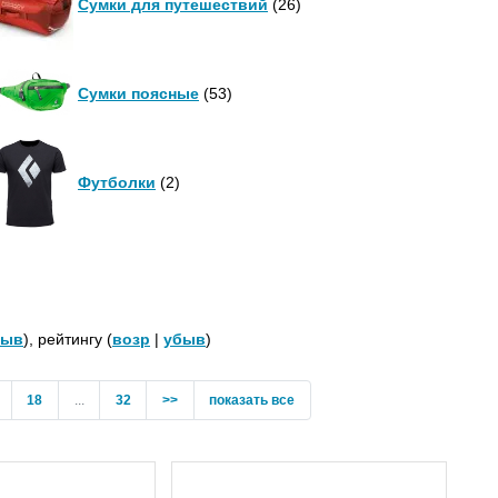
Сумки для путешествий
(26)
Сумки поясные
(53)
Футболки
(2)
быв
), рейтингу (
возр
|
убыв
)
18
...
32
>>
показать все