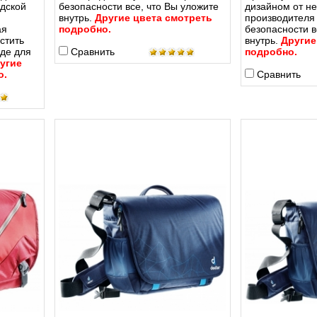
дской
безопасности все, что Вы уложите
дизайном от н
я
внутрь.
Другие цвета смотреть
производител
ая
подробно.
безопасности в
стить
внутрь.
Другие
оде для
Сравнить
подробно.
угие
о.
Сравнить