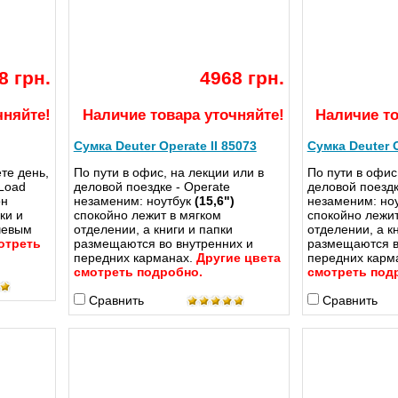
8 грн.
4968 грн.
чняйте!
Наличие товара уточняйте!
Наличие то
Сумка Deuter Operate II 85073
Сумка Deuter O
те день,
По пути в офис, на лекции или в
По пути в офис
 Load
деловой поездке - Operate
деловой поездк
он
незаменим: ноутбук
(15,6")
незаменим: но
ки и
спокойно лежит в мягком
спокойно лежит
чевым
отделении, а книги и папки
отделении, а к
отреть
размещаются во внутренних и
размещаются в
передних карманах.
Другие цвета
передних карм
смотреть подробно.
смотреть под
Сравнить
Сравнить