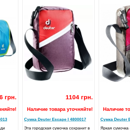
6 грн.
1104 грн.
чняйте!
Наличие товара уточняйте!
Наличие то
5013
Сумка Deuter Escape I 4800017
Сумка Deuter 
еди
Эта городская сумочка сохранит в
Яркая сумочка