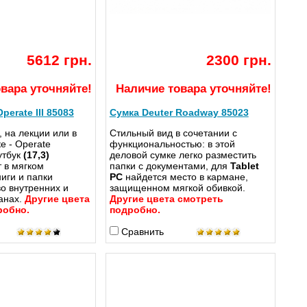
5612 грн.
2300 грн.
вара уточняйте!
Наличие товара уточняйте!
perate III 85083
Сумка Deuter Roadway 85023
, на лекции или в
Стильный вид в сочетании с
е - Operate
функциональностью: в этой
утбук
(17,3)
деловой сумке легко разместить
 в мягком
папки с документами, для
Tablet
ниги и папки
PC
найдется место в кармане,
о внутренних и
защищенном мягкой обивкой.
анах.
Другие цвета
Другие цвета смотреть
робно.
подробно.
Сравнить