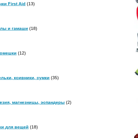
ки First Aid
(13)
лы и гамаши
(18)
омешки
(12)
льки, ксивники, сумки
(35)
езия, магнезницы, эспандеры
(2)
и для вещей
(18)