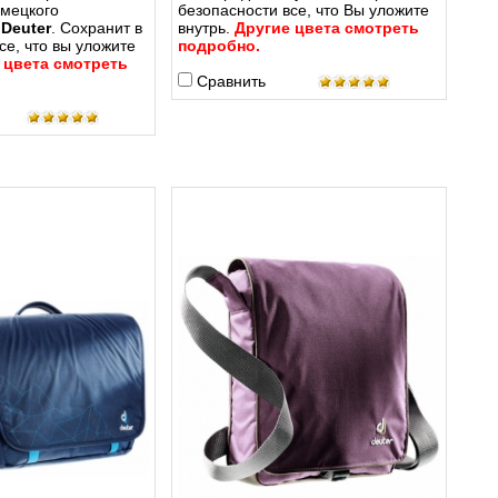
емецкого
безопасности все, что Вы уложите
я
Deuter
. Cохранит в
внутрь.
Другие цвета смотреть
се, что вы уложите
подробно.
 цвета смотреть
Сравнить