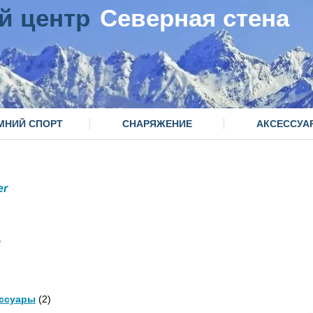
й центр
Северная стена
МНИЙ СПОРТ
СНАРЯЖЕНИЕ
АКСЕССУА
er
3
ссуары
(2)