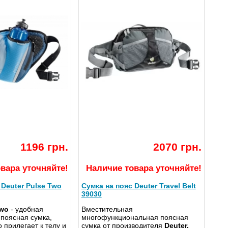
1196 грн.
2070 грн.
вара уточняйте!
Наличие товара уточняйте!
 Deuter Pulse Two
Сумка на пояс Deuter Travel Belt
39030
Two
- удобная
Вместительная
поясная сумка,
многофункциональная поясная
 прилегает к телу и
сумка от производителя
Deuter.