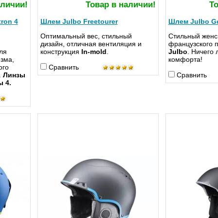
аличии!
Товар в наличии!
То
ron 4
Шлем Julbo Freetourer
Шлем Julbo Ge
Оптимальный вес, стильный
Стильный женс
дизайн, отличная вентиляция и
французского 
ля
конструкция
In-mold
.
Julbo
. Ничего
изма,
комфорта!
ого
Сравнить
.
Линзы
Сравнить
ы 4.