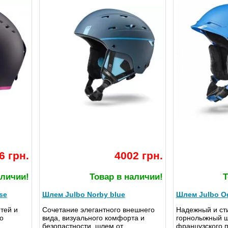
6 грн.
4002 грн.
аличии!
Товар в наличии!
Т
se
Шлем Julbo Norby blue
Шлем Julbo Od
тей и
Сочетание элегантного внешнего
Надежный и ст
о
вида, визуального комфорта и
горнолыжный ш
безопастности, шлем от
французского 