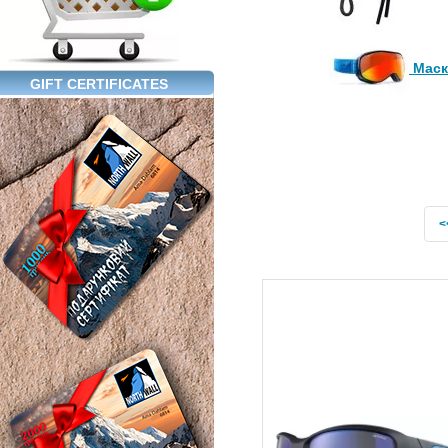
Маск
GIFT CERTIFICATES
<