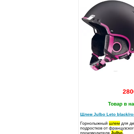
280
Товар в н
Шлем Julbo Leto black/ro
Горнолыжный
шлем
для де
подростков от французског
производителя
Julbo
,