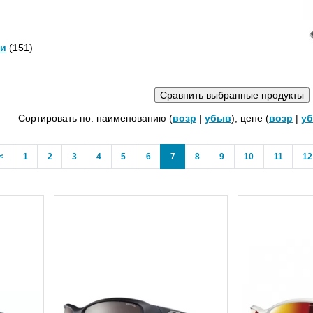
и
(151)
Сортировать по: наименованию (
возр
|
убыв
), цене (
возр
|
у
Previous
(current)
<
1
2
3
4
5
6
7
8
9
10
11
12