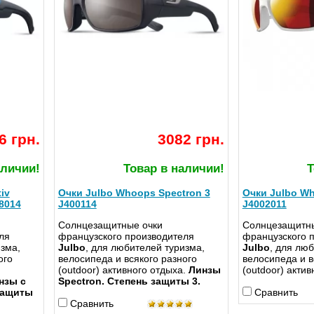
6 грн.
3082 грн.
аличии!
Товар в наличии!
Т
iv
Очки Julbo Whoops Spectron 3
Очки Julbo Wh
08014
J400114
J4002011
Солнцезащитные очки
Солнцезащитны
ля
французского производителя
французского 
изма,
Julbo
, для любителей туризма,
Julbo
, для лю
ого
велосипеда и всякого разного
велосипеда и в
(outdoor) активного отдыха.
Линзы
(outdoor) актив
нзы с
Spectron. Степень защиты 3.
защиты
Сравнить
Сравнить