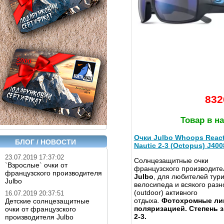
832
Товар в н
Очки Julbo Whoops React
БЛОГ / НОВОСТИ
Nautic 2-3 (Octopus) J40
23.07.2019 17:37:02
Солнцезащитные очки
`Взрослые` очки от
французского производите
французского производителя
Julbo
, для любителей тур
Julbo
велосипеда и всякого разн
(outdoor) активного
16.07.2019 20:37:51
отдыха.
Фотохромные ли
Детские солнцезащитные
поляризацией. Степень 
очки от французского
2-3.
производителя Julbo