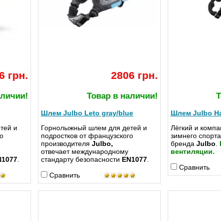
6 грн.
2806 грн.
аличии!
Товар в наличии!
Т
Шлем Julbo Leto gray/blue
Шлем Julbo Ha
тей и
Горнолыжный шлем для детей и
Лёгкий и комп
о
подростков от французского
зимнего спорта
производителя
Julbo,
бренда
Julbo
.
отвечает международному
вентиляции.
N1077
.
стандарту безопасности
EN1077
.
Сравнить
Сравнить