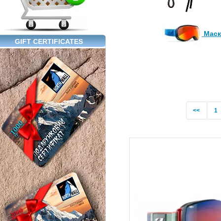
Маск
GIFT CERTIFICATES
Previo
<<
1