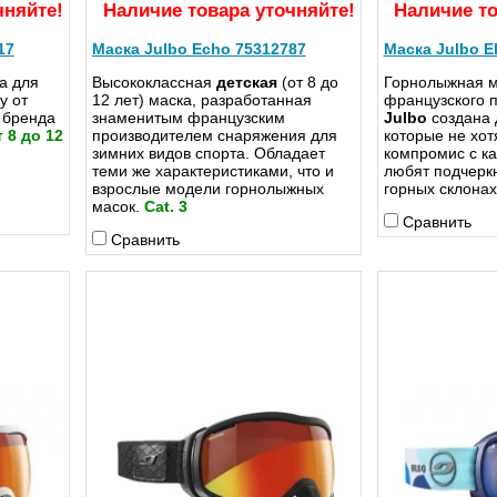
чняйте!
Наличие товара уточняйте!
Наличие то
17
Маска Julbo Echo 75312787
Маска Julbo E
а для
Высококлассная
детская
(от 8 до
Горнолыжная м
у от
12 лет) маска, разработанная
французского 
 бренда
знаменитым французским
Julbo
создана 
 8 до 12
производителем снаряжения для
которые не хот
зимних видов спорта. Обладает
компромис с ка
теми же характеристиками, что и
любят подчеркн
взрослые модели горнолыжных
горных склона
масок.
Cat. 3
Сравнить
Сравнить