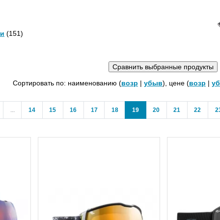
и
(151)
Сортировать по: наименованию (
возр
|
убыв
), цене (
возр
|
у
us
(current)
...
14
15
16
17
18
19
20
21
22
2