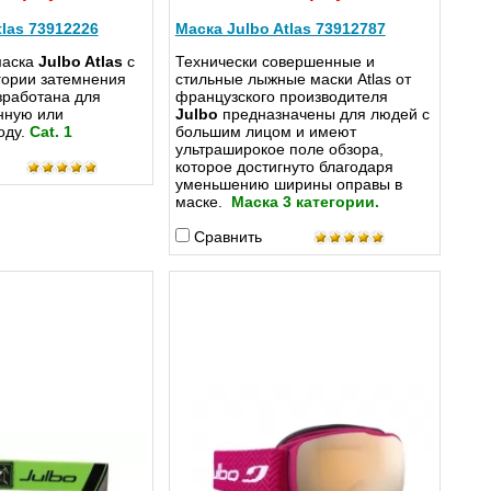
tlas 73912226
Маска Julbo Atlas 73912787
маска
Julbo Atlas
с
Технически совершенные и
гории затемнения
стильные лыжные маски Atlas от
зработана для
французского производителя
нную или
Julbo
предназначены для людей с
оду.
Cat. 1
большим лицом и имеют
ультраширокое поле обзора,
которое достигнуто благодаря
уменьшению ширины оправы в
маске.
Маска 3 категории.
Сравнить