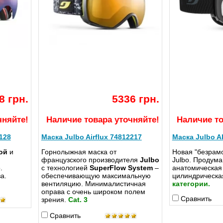
8 грн.
5336 грн.
чняйте!
Наличие товара уточняйте!
Наличие то
2128
Маска Julbo Airflux 74812217
Маска Julbo A
ой
и
Горнолыжная маска от
Новая "безрамо
французского производителя
Julbo
Julbo. Продум
.
с технологией
SuperFlow System
–
анатомическая
а.
обеспечивающую максимальную
цилиндрическа
вентиляцию. Минималистичная
категории.
оправа с очень широком полем
Сравнить
зрения.
Cat. 3
Сравнить