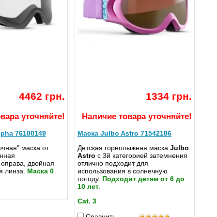
4462 грн.
1334 грн.
вара уточняйте!
Наличие товара уточняйте!
lpha 76100149
Маска Julbo Astro 71542186
чная" маска от
Детская горнолыжная маска
Julbo
анная
Astro
с 3й категорией затемнения
 оправа, двойная
отлично подходит для
я линза.
Маска 0
использования в солнечную
погоду.
Подходит детям от 6 до
10 лет
.
Cat. 3
Сравнить