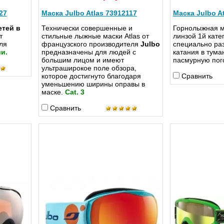
27
Маска Julbo Atlas 73912117
Маска Julbo A
етей в
Технически совершенные и
Горнолыжная 
т
стильные лыжные маски Atlas от
линзой 1й кате
ля
французского производителя
Julbo
специально ра
и.
предназначены для людей с
катания в тума
большим лицом и имеют
пасмурную пог
ультраширокое поле обзора,
которое достигнуто благодаря
Сравнить
уменьшению ширины оправы в
маске.
Cat. 3
Сравнить