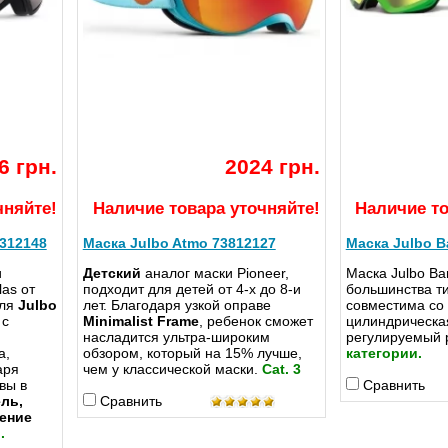
6 грн.
2024 грн.
чняйте!
Наличие товара уточняйте!
Наличие то
0312148
Маска Julbo Atmo 73812127
Маска Julbo B
и
Детский
аналог маски Pioneer,
Маска Julbo Ba
as от
подходит для детей от 4-х до 8-и
большинства ти
еля
Julbo
лет. Благодаря узкой оправе
совместима со
 с
Minimalist Frame
, ребенок сможет
цилиндрическа
насладится ультра-широким
регулируемый 
а,
обзором, который на 15% лучше,
категории.
аря
чем у классической маски.
Cat. 3
вы в
Сравнить
ль,
Сравнить
ение
.