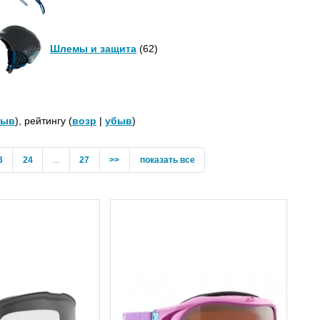
Шлемы и защита
(62)
быв
), рейтингу (
возр
|
убыв
)
3
24
...
27
>>
показать все