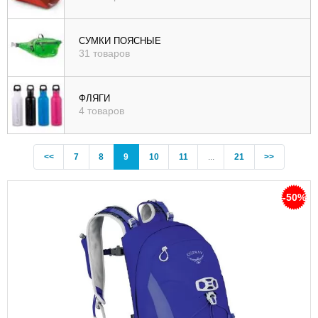
СУМКИ ПОЯСНЫЕ
31 товаров
ФЛЯГИ
4 товаров
Previous
(current)
<<
7
8
9
10
11
...
21
>>
-50%