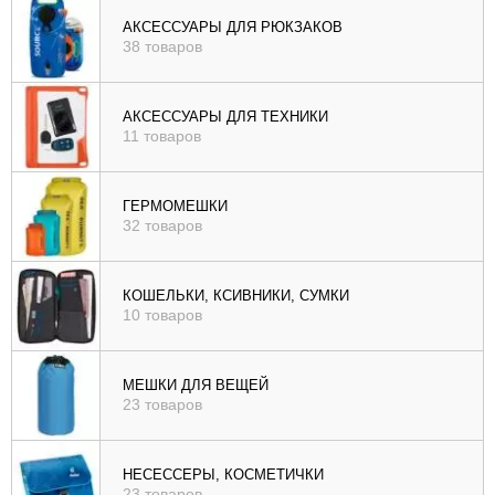
), цене (
АКСЕССУАРЫ ДЛЯ РЮКЗАКОВ
38 товаров
возр
|
убыв
АКСЕССУАРЫ ДЛЯ ТЕХНИКИ
11 товаров
), рейтингу (
возр
|
ГЕРМОМЕШКИ
убыв
32 товаров
)
КОШЕЛЬКИ, КСИВНИКИ, СУМКИ
10 товаров
МЕШКИ ДЛЯ ВЕЩЕЙ
23 товаров
НЕСЕССЕРЫ, КОСМЕТИЧКИ
23 товаров