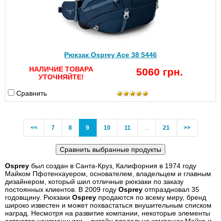
Рюкзак Osprey Ace 38 5446
НАЛИЧИЕ ТОВАРА
5060 грн.
УТОЧНЯЙТЕ!
Сравнить
Previous
(current)
<<
7
8
9
10
11
...
21
>>
Osprey
был создан в Санта-Круз, Калифорния в 1974 году
Майком Пфотенхауером, основателем, владельцем и главным
дизайнером, который шил отличные рюкзаки по заказу
постоянных клиентов. В 2009 году
Osprey
отпраздновал 35
годовщину. Рюкзаки
Osprey
продаются по всему миру, бренд
широко известен и может похвастаться внушительным списком
наград. Несмотря на развитие компании, некоторые элементы