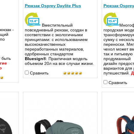
Рюкзак Osprey Daylite Plus
Рюкзак Osprey 
Вместительный
Многоф
кзак -
повседневный рюкзак, создан в
городская моде
ющий
соответствии с экологичными
трансформируе
 по
принципами: с использованием
сумку с нескол
высококачественных
переноски. Мяг
переработанных материалов,
чехол может вм
одобренных стандартом
так и питьевую
 быть
Bluesign®
. Практичная модель
продуманный
гие
объемом 20л на все случаи жизни.
дизайн предос
о
вариантов для 
Сравнить
путешествий.
Д
Сравнить