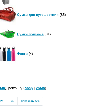
Сумки для путешествий
(85)
Сумки поясные
(31)
Фляги
(4)
быв
), рейтингу (
возр
|
убыв
)
21
>>
показать все