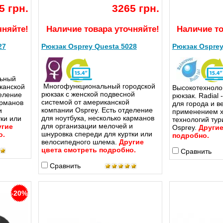
5 грн.
3265 грн.
чняйте!
Наличие товара уточняйте!
Наличие то
27
Рюкзак Osprey Questa 5028
Рюкзак Osprey
ьный
Многофункциональный городской
канской
Высокотехноло
рюкзак с женской подвесной
деление
рюкзак. Radial
системой от американской
арманов
для города и в
компании Osprey. Есть отделение
и
применением х
для ноутбука, несколько карманов
ки или
технологий тур
для организации мелочей и
угие
Osprey.
Другие
шнуровка спереди для куртки или
о.
подробно.
велосипедного шлема.
Другие
цвета смотреть подробно.
Сравнить
Сравнить
-20%