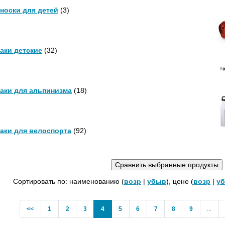
носки для детей
(3)
аки детские
(32)
аки для альпинизма
(18)
аки для велоспорта
(92)
Сортировать по: наименованию (
возр
|
убыв
), цене (
возр
|
у
Previous
(current)
<<
1
2
3
4
5
6
7
8
9
...