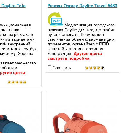
Daylite Tote
Рюкзак Osprey Daylite Travel 5483
ункциональная
Модификация городского
ль - легко
рюкзака Daylite для тех, кто любит
тся из рюкзака в
путешествовать. Возможность
ькими вариантами
увеличения объёма, карманы для
кий внутренний
документов, органайзер с RFID
естить как ноутбук,
защитой и противовзломная
 систему. Хорошо
конструкция.
Другие цвета
смотреть подробно.
тавляет множество
работы и
Сравнить
ругие цвета