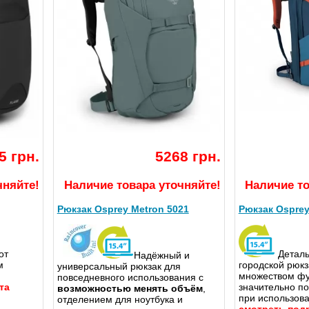
5 грн.
5268 грн.
чняйте!
Наличие товара уточняйте!
Наличие то
Рюкзак Osprey Metron 5021
Рюкзак Osprey
от
Детал
Надёжный и
м
городской рюкз
универсальный рюкзак для
множеством фу
повседневного использования с
та
значительно п
возможностью менять объём
,
при использов
отделением для ноутбука и