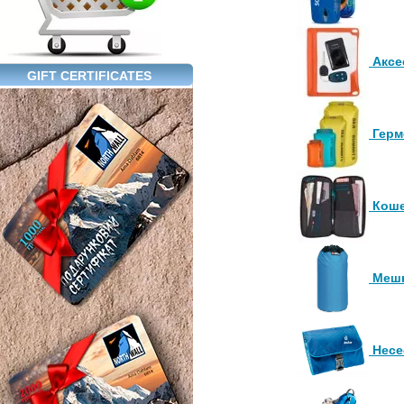
Аксе
GIFT CERTIFICATES
Герм
Коше
Мешк
Несе