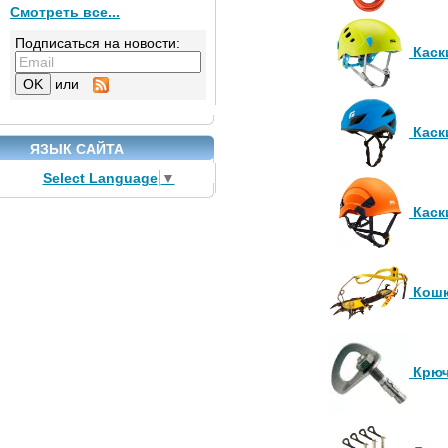
Смотреть все...
Подписаться на новости:
Каск
или
Каск
ЯЗЫК САЙТА
Select Language
▼
Каск
Кош
Крюч