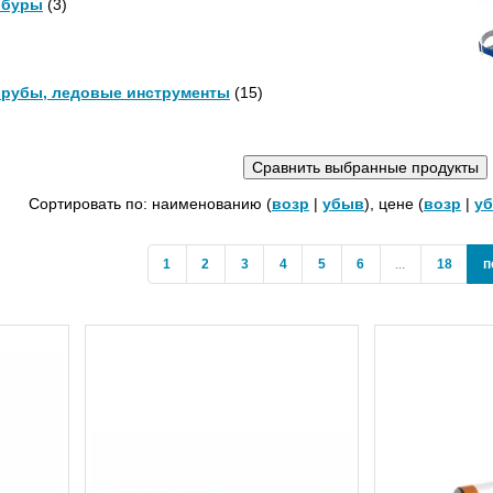
буры
(3)
рубы, ледовые инструменты
(15)
Сортировать по: наименованию (
возр
|
убыв
), цене (
возр
|
у
1
2
3
4
5
6
...
18
п