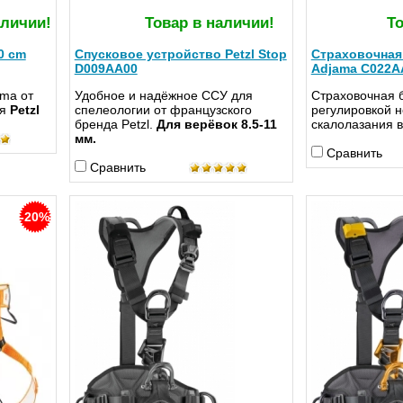
аличии!
Товар в наличии!
То
0 cm
Спусковое устройство Petzl Stop
Страховочная 
D009AA00
Adjama C022A
ma от
Удобное и надёжное ССУ для
Страховочная 
ля
Petzl
спелеологии от французского
регулировкой 
бренда Petzl.
Для верёвок 8.5-11
скалолазания в
мм.
Сравнить
Сравнить
-20%