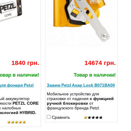
1840 грн.
14674 грн.
овар в наличии!
Товар в наличии!
ля фонаря Petzl
Зажим Petzl Asap Lock B071BA00
Мобильное устройство для
й аккумулятор
страховки от падения
с функцией
мкости
PETZL CORE
ручной блокировки
от
х налобных
французского бренда Petzl.
нологией HYBRID.
Сравнить