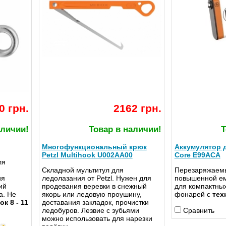
0 грн.
2162 грн.
аличии!
Товар в наличии!
Т
Многофункциональный крюк
Аккумулятор д
Petzl Multihook U002AA00
Core E99ACA
ля
Складной мультитул для
Перезаряжаемы
ия
ледолазания от Petzl. Нужен для
повышенной е
ий
продевания веревки в снежный
для компактны
а. Не
якорь или ледовую проушину,
фонарей с
тех
к 8 - 11
доставания закладок, прочистки
ледобуров. Лезвие с зубьями
Сравнить
можно использовать для нарезки