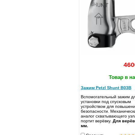
460
Товар в н
Зажим Petzl Shunt B03B
Вспомогательный зажим д
установки под спусковым
устройством для повышен
безопасности. Механическ
аналог схватывающего узл
портит верёвку.
Для верёво
мм.