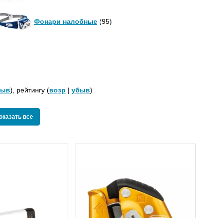
Фонари налобные
(95)
быв
), рейтингу (
возр
|
убыв
)
show
оказать все
all