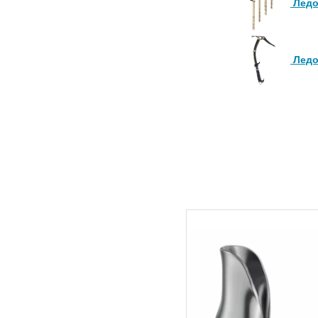
Ледо
Ледо