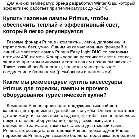
Для низких температур бренд разработал Winter Gas, который
эффективно работает при температурах до -22 ° C.
Купить газовые лампы Primus, чтобы
обеспечить теплый и эффективный свет,
который легко регулируется
Газовые фонари Primus - компактны, легки, долговечны и
горят почти бесшумно. Одним из самых мощных фонарей в
линейке является лампа Primus Easy Light DUO со световым
потоком 490 люмен. Фонарь хорошо рассеивает свет и тепло,
занимая при этом минимум места в вашем походном рюкзаке.
Также важной особенностью, является универсальное
соединение с баллонами (резьбовыми и цанговыми).
Какие мы рекомендуем купить аксессуары
Primus для горелки, лампы и прочего
оборудования туристической кухни?
Компания Primus производит продукцию высочайшего
качества, которая имеет долгий срок службы. Однако некоторые
детали могут изнашиваться с годами, и, чтобы вам не пришлось
покупать новое оборудование, бренд также выпускает
фирменные запчасти, такие как: стекло для газовой лампы
Primus, ветрозащита для горелки Primus, пьезоподжиг Primus,
переходник Primus для газового баллона, подставка под баллон