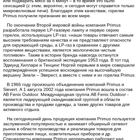
или поджарить мясо за 5 минут – в то время это было
сенсацией (с этим, вероятно, и сегодня могут справится только
микроволновые печи). Благодаря этим качествам, горелки
Primus получили признание во всем мире.
По окончании Второй мировой войны компания Primus
разработала первую LP-газовую лампу и первую серию
горелок, использующих LP-газ: «наши товары отвечают самым
высоким требованиям качества и не представляют опасности
для окружающей среды, а LP-газ в сравнении с другими
горючими веществами, является экологически чистым
топливом». Также в истории бренда навсегда останутся
воспоминания о британской экспедиции 1953 года. В тот год
Эдмунд Хиллари и Тенцинг Норгей первыми в мире совершили
подтверждённое успешное восхождение на высочайшую
вершину Земли – Эверест, а вместе с ними и их горелка Primus.
В 1966 году произошло объединение компаний Primus и
Sievert. А 1 августа 2002 года компания Primus вошла в состав
AB Fenix Outdoor. Международная группа AB Fenix Outdoor -
является лидирующей скандинавской группой в области
производства и продажи одежды, а также других товаров для
активного отдыха.
На сегодняшний день продукция компании Primus пользуется
заслуженной популярностью и занимает обширный сегмент
рынка в области производства и реализации товаров для
приготовления пищи, осветительных приборов и др.
Специалисты компании Primus непрерывно работают над