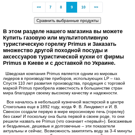
Previous
(current)
<<
7
8
9
10
>>
В этом разделе нашего магазина вы можете
Купить газовую или мультитопливную
туристическую горелку Primus и Заказать
множество другой походной посуды и
аксессуаров туристической кухни от фирмы
Primus в Киеве и с доставкой по Украине.
Шведская компания Primus является одним из мировых
лидеров в производстве приборов, использующих LP – газ.
Спустя 110 лет развития производства, продукция с торговой
маркой Primus приобрела известность в большинстве стран
мира благодаря своему высокому качеству и надежности.
Все началось в небольшой кузнечной мастерской в ​​центре
Стокгольма еще в 1892 году, когда Ф. В. Линдквист и И. В.
Свенсон создали первую в мире керосиновую печь (горелку)
без сажи! И поскольку она была первой в своем роде, то они
решили назвать ее Primus (что означает «первый»). Безсажевые
и бездымные, дешевые и долговечные – эти показатели
актуальны и сейчас. Возможность закипятить воду за 3-4 минуты