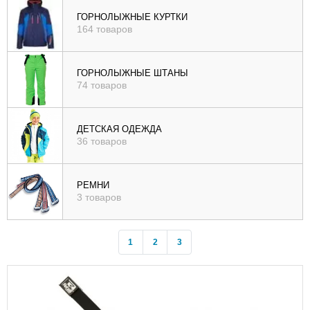
), цене (
ГОРНОЛЫЖНЫЕ КУРТКИ
164 товаров
возр
|
убыв
ГОРНОЛЫЖНЫЕ ШТАНЫ
74 товаров
), рейтингу (
возр
|
ДЕТСКАЯ ОДЕЖДА
убыв
36 товаров
)
РЕМНИ
3 товаров
1
2
3