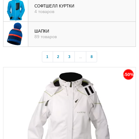
СОФТШЕЛЛ КУРТКИ
4 товаров
ШАПКИ
89 товаров
1
2
3
...
8
-50%