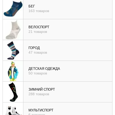
), цене (
БЕГ
163 товаров
возр
|
убыв
ВЕЛОСПОРТ
21 товаров
), рейтингу (
возр
|
ГОРОД
убыв
47 товаров
)
ДЕТСКАЯ ОДЕЖДА
50 товаров
ЗИМНИЙ СПОРТ
288 товаров
МУЛЬТИСПОРТ
6 товаров