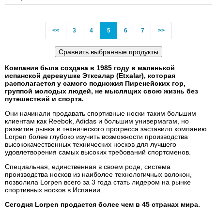
Previous
(current)
<<
3
4
5
6
7
>>
Компания была создана в 1985 году в маленькой
испанской деревушке Этксалар (Etxalar), которая
располагается у самого подножия Пиренейских гор,
группой молодых людей, не мыслящих свою жизнь без
путешествий и спорта.
Они начинали продавать спортивные носки таким большим
клиентам как Reebok, Adidas и большим универмагам, но
развитие рынка и технического прогресса заставило компанию
Lorpen более глубоко изучить возможности производства
высококачественных технических носков для лучшего
удовлетворения самых высоких требований спортсменов.
Специальная, единственная в своем роде, система
производства носков из наиболее технологичных волокон,
позволила Lorpen всего за 3 года стать лидером на рынке
спортивных носков в Испании.
Сегодня Lorpen продается более чем в 45 странах мира.