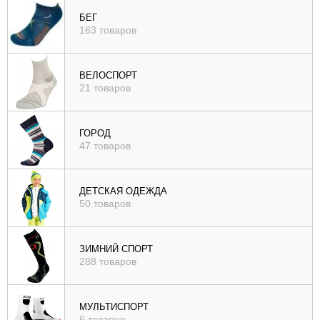
), цене (
БЕГ
163 товаров
возр
|
убыв
ВЕЛОСПОРТ
21 товаров
), рейтингу (
возр
|
ГОРОД
убыв
47 товаров
)
ДЕТСКАЯ ОДЕЖДА
50 товаров
ЗИМНИЙ СПОРТ
288 товаров
МУЛЬТИСПОРТ
6 товаров