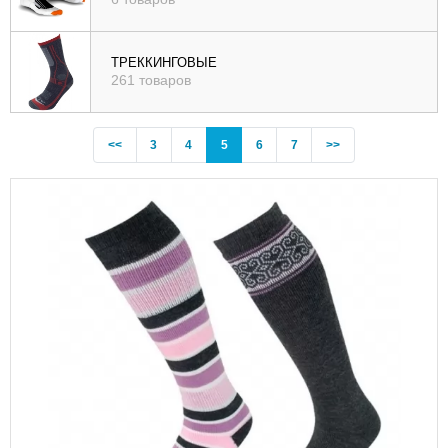
ТРЕККИНГОВЫЕ
261 товаров
Previous
(current)
<<
3
4
5
6
7
>>